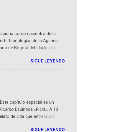
osiciona como epicentro de la
erte tecnologías de la Agencia
ario de Bogotá del Idartes y la
r aeroespacial para inspirar a
SIGUE LEYENDO
ompetencia mundial que opera en
 espaciales como satélites y
rio (calle 26B #5-93), in...
Este capítulo especial es un
Ricardo Espinosa «Richi». A 10
lato de vida que entrecruza la
 del origen de la narrativa de este
SIGUE LEYENDO
ven librera de Barichara y de