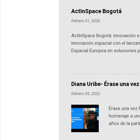
ActInSpace Bogotá
febrero 01, 2026
ActInSpace Bogotá: innovación es
innovación espacial con el lanza
Espacial Europea en soluciones pr
Universidad de los Andes, reúne a
emprendedores y estudiantes. Qu
más de 60 ciudades, donde partic
datos orbitales. En Bogotá, arranc
Diana Uribe- Érase una vez
febrero 05, 2022
Érase una vez 
homenaje a una
años de la par
literatura, la h
podcast, de dón