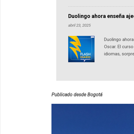
nuestro protag
Notas del episo
Duolingo ahora enseña aj
pueden consult
abril 23, 2025
https://ift.tt/W
Duolingo ahora 
Oscar. El curs
idiomas, sorpre
lingüístico de
estará disponib
partidas comple
personajes sim
convierta en j
Publicado desde Bogotá
en 2012 y cuen