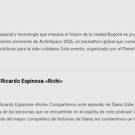
pacial y tecnología que impulsa el futuro de la ciudad Bogotá se p
miento inminente de ActInSpace 2026, un hackathon global que convi
ácticas para la vida cotidiana. Este evento, organizado por el Planet
 expertos como el presidente de Airbus Colombia y líderes del secto
é es ActInSpace y por qué importa en Bogotá ActInSpace es una c
ipantes tienen 24 horas para idear startups basadas en tecnologías
a con un evento gratuito el 30 de enero a las 10:00 a. m. en el Planeta
 Ricardo Espinosa «Richi»
Ricardo Espinosa «Richi» Compartimos este episodio de Diana Uribe 
 de las personas que se encuentran en el espíritu de este podcast: 
tida del mayor compañero de historias de Diana, les contaremos un re
istoria, el cine, los cómics, la fantasía y el amor. También hablaremos
de viene "la fuerza poderosa", del relato viviente que encarna una jo