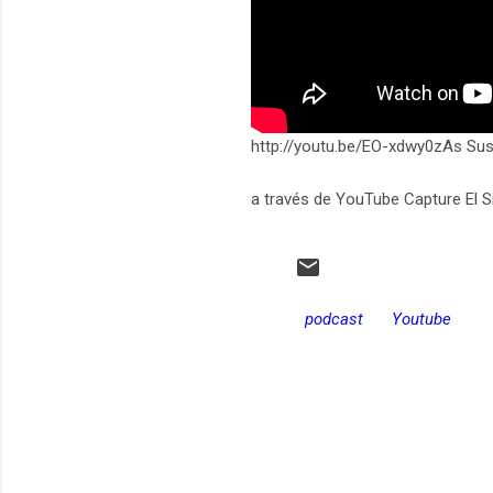
http://youtu.be/EO-xdwy0zAs Sus
a través de YouTube Capture El S
podcast
Youtube
C
o
m
e