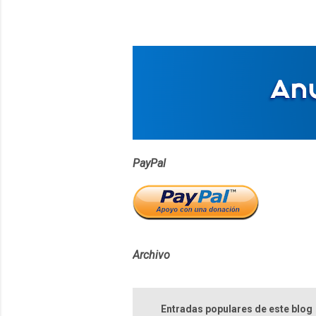
n
t
a
r
i
o
s
PayPal
Archivo
Entradas populares de este blog