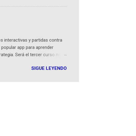
tamente de una novela de espías
ibros reunidos por Richi hoy se
Sociales! Facebook:
an...
 interactivas y partidas contra
 popular app para aprender
rategia. Será el tercer curso no
n iOS a mediados de mayo y
SIGUE LEYENDO
como mover un alfil, hasta jugar
iones cortas, interactivas, con
s enseñó francés, ahora nos
plicación Duolingo fue lanzada
ha empeza...