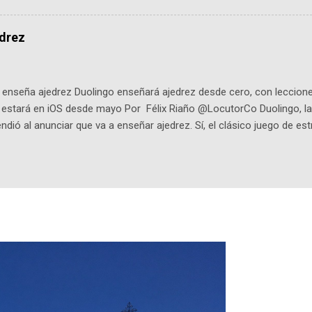
onista: un personaje de gabán y sombrero que parecía sacado direc
dio: -La colección Ricardo Espinosa: los cómics, las novelas y los l
edrez
ar en la Biblioteca Luis Ángel Arango ¡Síguenos en nuestras Redes 
q25SBg Instagram: https://ift.tt/UPfSeo3 Twitter: https://twitter.com/di
enseña ajedrez Duolingo enseñará ajedrez desde cero, con lecciones
o estará en iOS desde mayo Por Félix Riaño @LocutorCo Duolingo, la
ndió al anunciar que va a enseñar ajedrez. Sí, el clásico juego de est
 la app, después de música y matemáticas. Comenzará como beta e
le primero en inglés. Los usuarios aprenderán desde lo más básico, 
tas. El sistema de enseñanza es similar al de sus otros cursos: lecc
páticos y ayudas visuales. ¿Será posible que una app que antes no
ugadores de ajedrez? Aún no podrás jugar contra otros humanos La a
ta con más de 37 millones de usuarios activos diarios. Desde 2022, 