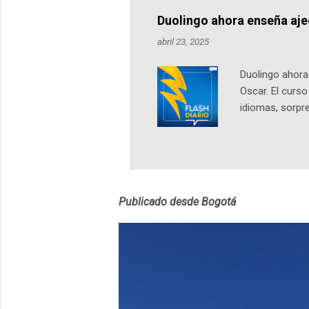
Notas del episo
Duolingo ahora enseña aj
pueden consult
abril 23, 2025
https://ift.tt/W
Duolingo ahora 
Oscar. El curs
idiomas, sorpre
lingüístico de
estará disponib
partidas comple
personajes sim
convierta en j
Publicado desde Bogotá
en 2012 y cuen