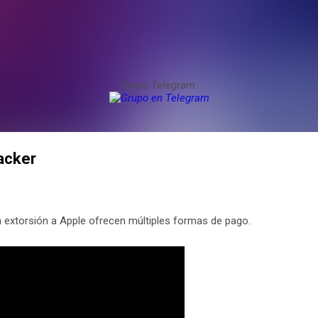
Grupo Telegram:
acker
una extorsión a Apple ofrecen múltiples formas de pago.