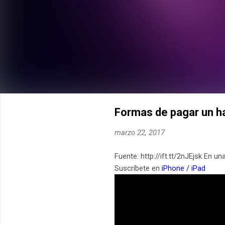
Formas de pagar un h
marzo 22, 2017
Fuente: http://ift.tt/2nJEjsk En 
Suscríbete en
iPhone / iPad