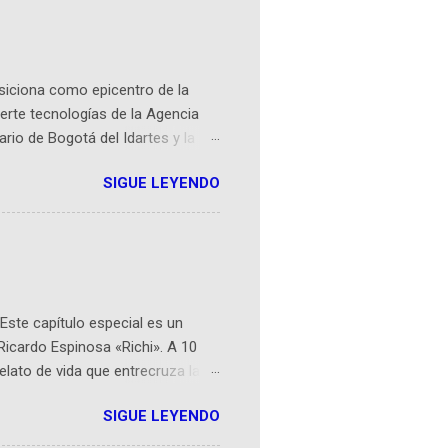
osiciona como epicentro de la
erte tecnologías de la Agencia
ario de Bogotá del Idartes y la
r aeroespacial para inspirar a
SIGUE LEYENDO
ompetencia mundial que opera en
 espaciales como satélites y
rio (calle 26B #5-93), in...
Este capítulo especial es un
Ricardo Espinosa «Richi». A 10
lato de vida que entrecruza la
 del origen de la narrativa de este
SIGUE LEYENDO
ven librera de Barichara y de
tamente de una novela de espías