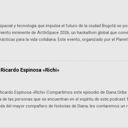
pacial y tecnología que impulsa el futuro de la ciudad Bogotá se p
miento inminente de ActInSpace 2026, un hackathon global que convi
ácticas para la vida cotidiana. Este evento, organizado por el Planet
 expertos como el presidente de Airbus Colombia y líderes del secto
é es ActInSpace y por qué importa en Bogotá ActInSpace es una c
ipantes tienen 24 horas para idear startups basadas en tecnologías
a con un evento gratuito el 30 de enero a las 10:00 a. m. en el Planeta
 Ricardo Espinosa «Richi»
Ricardo Espinosa «Richi» Compartimos este episodio de Diana Uribe 
 de las personas que se encuentran en el espíritu de este podcast: 
tida del mayor compañero de historias de Diana, les contaremos un re
istoria, el cine, los cómics, la fantasía y el amor. También hablaremos
de viene "la fuerza poderosa", del relato viviente que encarna una jo
onista: un personaje de gabán y sombrero que parecía sacado direc