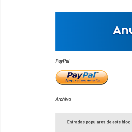
t
a
r
i
o
s
PayPal
Archivo
Entradas populares de este blog