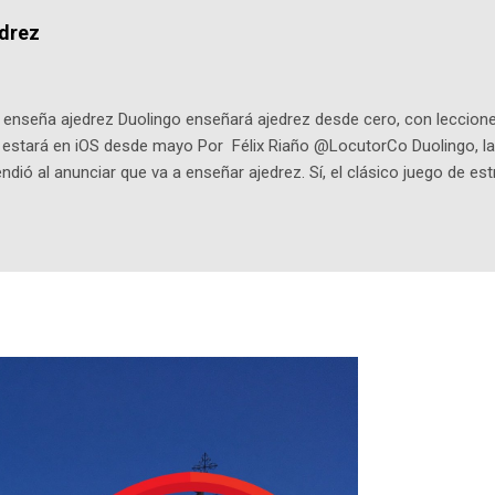
dio: -La colección Ricardo Espinosa: los cómics, las novelas y los l
edrez
ar en la Biblioteca Luis Ángel Arango ¡Síguenos en nuestras Redes 
q25SBg Instagram: https://ift.tt/UPfSeo3 Twitter: https://twitter.com/di
enseña ajedrez Duolingo enseñará ajedrez desde cero, con lecciones
o estará en iOS desde mayo Por Félix Riaño @LocutorCo Duolingo, la
ndió al anunciar que va a enseñar ajedrez. Sí, el clásico juego de est
 la app, después de música y matemáticas. Comenzará como beta e
le primero en inglés. Los usuarios aprenderán desde lo más básico, 
tas. El sistema de enseñanza es similar al de sus otros cursos: lecc
páticos y ayudas visuales. ¿Será posible que una app que antes no
ugadores de ajedrez? Aún no podrás jugar contra otros humanos La a
ta con más de 37 millones de usuarios activos diarios. Desde 2022, 