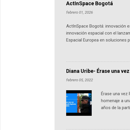
ActInSpace Bogotá
febrero 01, 2026
ActInSpace Bogotá: innovación es
innovación espacial con el lanza
Espacial Europea en soluciones pr
Universidad de los Andes, reúne a
emprendedores y estudiantes. Qu
más de 60 ciudades, donde partic
datos orbitales. En Bogotá, arranc
Diana Uribe- Érase una vez
febrero 05, 2022
Érase una vez 
homenaje a una
años de la par
literatura, la h
podcast, de dón
nuestro protag