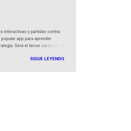
ibros reunidos por Richi hoy se
Sociales! Facebook:
an...
 interactivas y partidas contra
 popular app para aprender
rategia. Será el tercer curso no
n iOS a mediados de mayo y
SIGUE LEYENDO
como mover un alfil, hasta jugar
iones cortas, interactivas, con
s enseñó francés, ahora nos
plicación Duolingo fue lanzada
ha empeza...