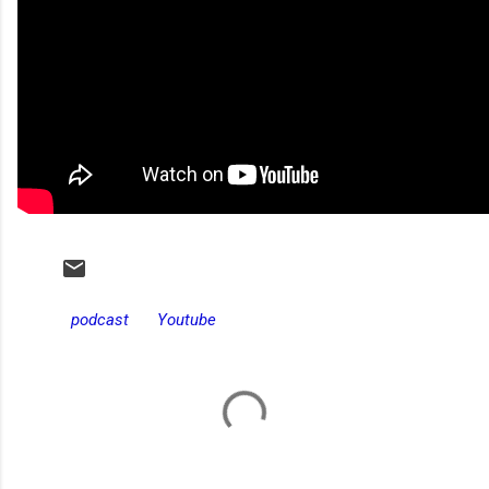
podcast
Youtube
C
o
m
e