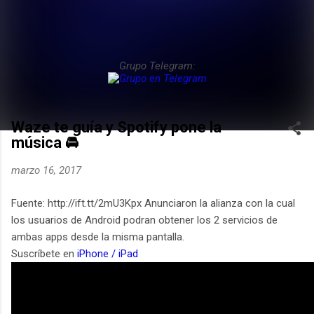
Grupo Telegram:
Waze te guía y Spotify pone la
música 🚘
marzo 16, 2017
Fuente: http://ift.tt/2mU3Kpx Anunciaron la alianza con la cual
los usuarios de Android podran obtener los 2 servicios de
ambas apps desde la misma pantalla.
Suscríbete en
iPhone / iPad