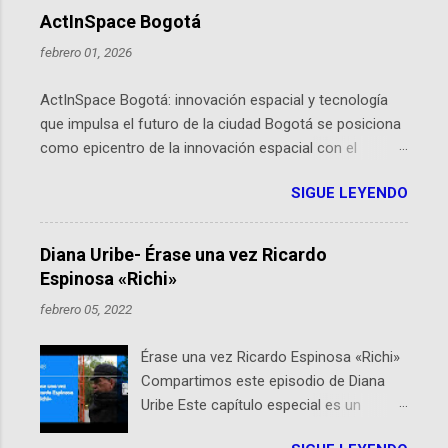
ActInSpace Bogotá
febrero 01, 2026
ActInSpace Bogotá: innovación espacial y tecnología
que impulsa el futuro de la ciudad Bogotá se posiciona
como epicentro de la innovación espacial con el
lanzamiento inminente de ActInSpace 2026, un
SIGUE LEYENDO
hackathon global que convierte tecnologías de la
Agencia Espacial Europea en soluciones prácticas para
la vida cotidiana. Este evento, organizado por el
Diana Uribe- Érase una vez Ricardo
Planetario de Bogotá del Idartes y la Universidad de los
Espinosa «Richi»
Andes, reúne a expertos como el presidente de Airbus
febrero 05, 2022
Colombia y líderes del sector aeroespacial para inspirar
a emprendedores y estudiantes. Qué es ActInSpace y
Érase una vez Ricardo Espinosa «Richi»
por qué importa en Bogotá ActInSpace es una
Compartimos este episodio de Diana
competencia mundial que opera en más de 60
Uribe Este capítulo especial es un
ciudades, donde participantes tienen 24 horas para
homenaje a una de las personas que se
idear startups basadas en tecnologías espaciales