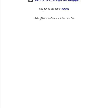
Imágenes del tema:
sololos
Félix @LocutorCo - www.Locutor.Co