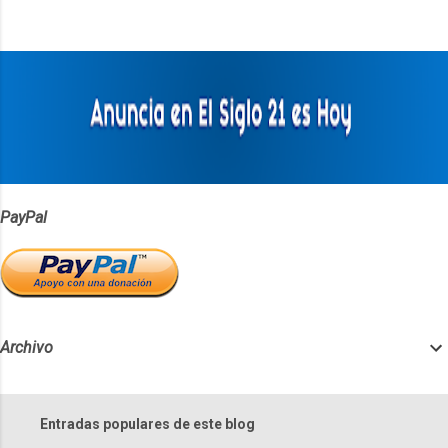
n
t
a
r
i
o
s
PayPal
Archivo
Entradas populares de este blog