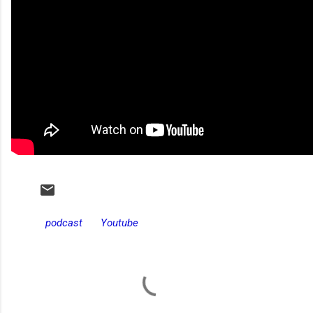
podcast
Youtube
C
o
m