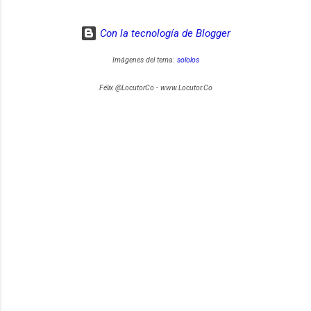
Con la tecnología de Blogger
Imágenes del tema:
sololos
Félix @LocutorCo - www.Locutor.Co