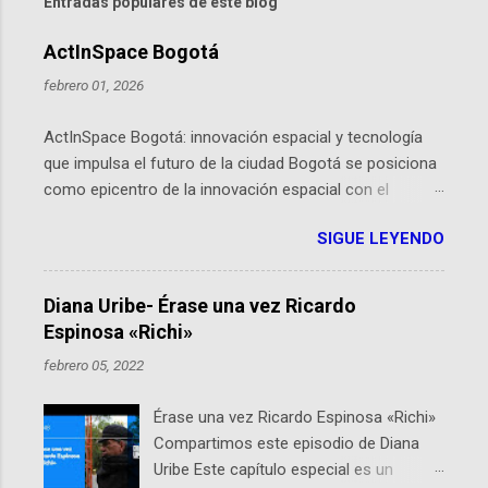
Entradas populares de este blog
ActInSpace Bogotá
febrero 01, 2026
ActInSpace Bogotá: innovación espacial y tecnología
que impulsa el futuro de la ciudad Bogotá se posiciona
como epicentro de la innovación espacial con el
lanzamiento inminente de ActInSpace 2026, un
SIGUE LEYENDO
hackathon global que convierte tecnologías de la
Agencia Espacial Europea en soluciones prácticas para
la vida cotidiana. Este evento, organizado por el
Diana Uribe- Érase una vez Ricardo
Planetario de Bogotá del Idartes y la Universidad de los
Espinosa «Richi»
Andes, reúne a expertos como el presidente de Airbus
febrero 05, 2022
Colombia y líderes del sector aeroespacial para inspirar
a emprendedores y estudiantes. Qué es ActInSpace y
Érase una vez Ricardo Espinosa «Richi»
por qué importa en Bogotá ActInSpace es una
Compartimos este episodio de Diana
competencia mundial que opera en más de 60
Uribe Este capítulo especial es un
ciudades, donde participantes tienen 24 horas para