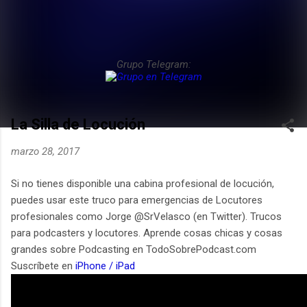
Grupo Telegram:
La Silla de Locución
marzo 28, 2017
Si no tienes disponible una cabina profesional de locución,
puedes usar este truco para emergencias de Locutores
profesionales como Jorge @SrVelasco (en Twitter). Trucos
para podcasters y locutores. Aprende cosas chicas y cosas
grandes sobre Podcasting en TodoSobrePodcast.com
Suscríbete en
iPhone / iPad