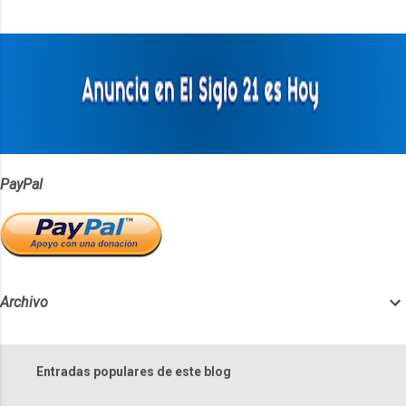
t
a
r
i
o
s
PayPal
Archivo
Entradas populares de este blog