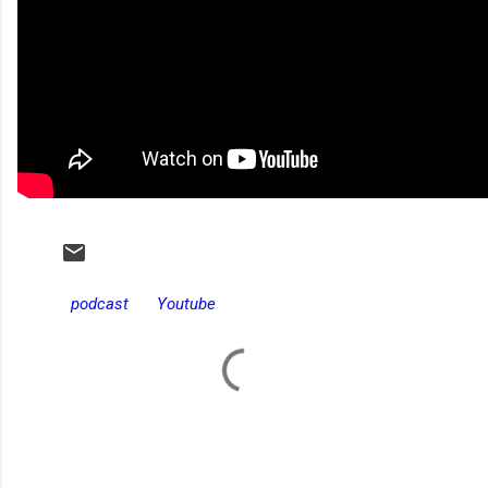
podcast
Youtube
C
o
m
e
n