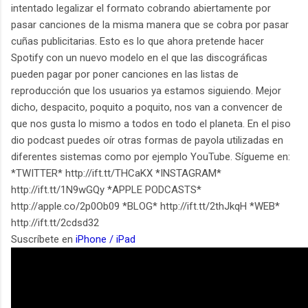
intentado legalizar el formato cobrando abiertamente por
pasar canciones de la misma manera que se cobra por pasar
cuñas publicitarias. Esto es lo que ahora pretende hacer
Spotify con un nuevo modelo en el que las discográficas
pueden pagar por poner canciones en las listas de
reproducción que los usuarios ya estamos siguiendo. Mejor
dicho, despacito, poquito a poquito, nos van a convencer de
que nos gusta lo mismo a todos en todo el planeta. En el piso
dio podcast puedes oír otras formas de payola utilizadas en
diferentes sistemas como por ejemplo YouTube. Sígueme en:
*TWITTER* http://ift.tt/THCaKX *INSTAGRAM*
http://ift.tt/1N9wGQy *APPLE PODCASTS*
http://apple.co/2p0Ob09 *BLOG* http://ift.tt/2thJkqH *WEB*
http://ift.tt/2cdsd32
Suscríbete en
iPhone / iPad