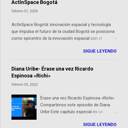
ActInSpace Bogotá
febrero 01, 2026
ActInSpace Bogotá: innovación espacial y tecnología
que impulsa el futuro de la ciudad Bogotá se posiciona
como epicentro de la innovación espacial con el
lanzamiento inminente de ActInSpace 2026, un
SIGUE LEYENDO
hackathon global que convierte tecnologías de la
Agencia Espacial Europea en soluciones prácticas para
la vida cotidiana. Este evento, organizado por el
Diana Uribe- Érase una vez Ricardo
Planetario de Bogotá del Idartes y la Universidad de los
Espinosa «Richi»
Andes, reúne a expertos como el presidente de Airbus
febrero 05, 2022
Colombia y líderes del sector aeroespacial para inspirar
a emprendedores y estudiantes. Qué es ActInSpace y
Érase una vez Ricardo Espinosa «Richi»
por qué importa en Bogotá ActInSpace es una
Compartimos este episodio de Diana
competencia mundial que opera en más de 60
Uribe Este capítulo especial es un
ciudades, donde participantes tienen 24 horas para
homenaje a una de las personas que se
idear startups basadas en tecnologías espaciales
SIGUE LEYENDO
encuentran en el espíritu de este
como satélites y datos orbitales. En Bogotá, arranca