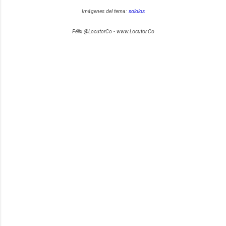
Imágenes del tema:
sololos
Félix @LocutorCo - www.Locutor.Co