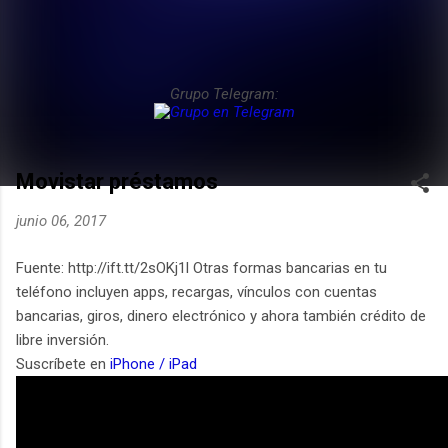
Grupo Telegram:
Movistar préstamos
junio 06, 2017
Fuente: http://ift.tt/2sOKj1l Otras formas bancarias en tu
teléfono incluyen apps, recargas, vínculos con cuentas
bancarias, giros, dinero electrónico y ahora también crédito de
libre inversión.
Suscríbete en
iPhone / iPad