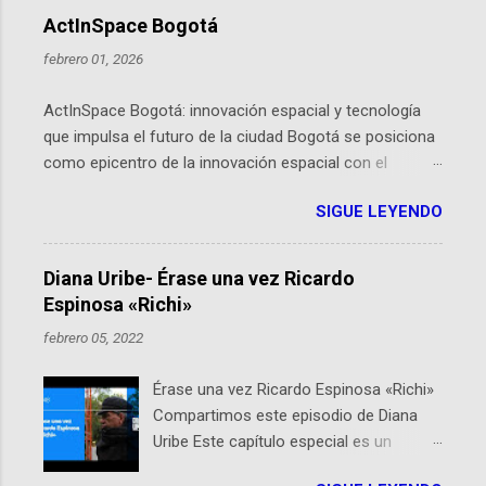
ActInSpace Bogotá
febrero 01, 2026
ActInSpace Bogotá: innovación espacial y tecnología
que impulsa el futuro de la ciudad Bogotá se posiciona
como epicentro de la innovación espacial con el
lanzamiento inminente de ActInSpace 2026, un
SIGUE LEYENDO
hackathon global que convierte tecnologías de la
Agencia Espacial Europea en soluciones prácticas para
la vida cotidiana. Este evento, organizado por el
Diana Uribe- Érase una vez Ricardo
Planetario de Bogotá del Idartes y la Universidad de los
Espinosa «Richi»
Andes, reúne a expertos como el presidente de Airbus
febrero 05, 2022
Colombia y líderes del sector aeroespacial para inspirar
a emprendedores y estudiantes. Qué es ActInSpace y
Érase una vez Ricardo Espinosa «Richi»
por qué importa en Bogotá ActInSpace es una
Compartimos este episodio de Diana
competencia mundial que opera en más de 60
Uribe Este capítulo especial es un
ciudades, donde participantes tienen 24 horas para
homenaje a una de las personas que se
idear startups basadas en tecnologías espaciales