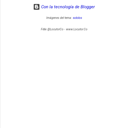
Con la tecnología de Blogger
Imágenes del tema:
sololos
Félix @LocutorCo - www.Locutor.Co