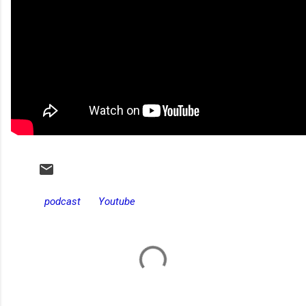
podcast
Youtube
C
o
m
e