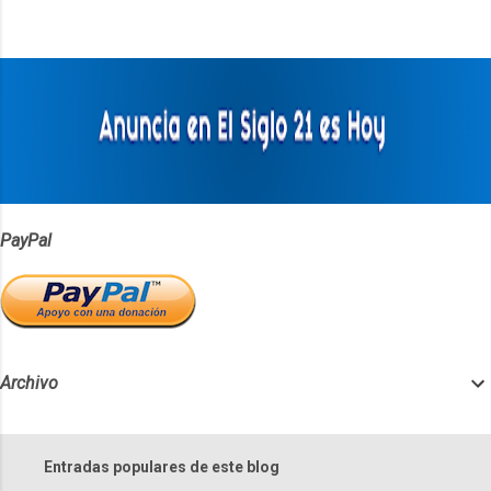
n
t
a
r
i
o
s
PayPal
Archivo
Entradas populares de este blog