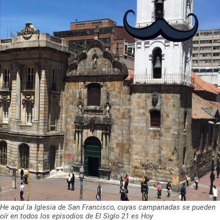
2012 y cuenta con más de 37 millones
de usuarios activos diarios. Desde 2022,
ha empeza...
He aquí la Iglesia de San Francisco, cuyas campanadas se pueden
oír en todos los episodios de El Siglo 21 es Hoy