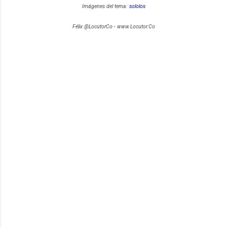
Imágenes del tema:
sololos
Félix @LocutorCo - www.Locutor.Co