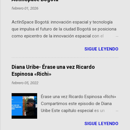
febrero 01, 2026
ActInSpace Bogotá: innovación espacial y tecnología
que impulsa el futuro de la ciudad Bogotá se posiciona
como epicentro de la innovación espacial con el
lanzamiento inminente de ActInSpace 2026, un
SIGUE LEYENDO
hackathon global que convierte tecnologías de la
Agencia Espacial Europea en soluciones prácticas para
la vida cotidiana. Este evento, organizado por el
Diana Uribe- Érase una vez Ricardo
Planetario de Bogotá del Idartes y la Universidad de los
Espinosa «Richi»
Andes, reúne a expertos como el presidente de Airbus
febrero 05, 2022
Colombia y líderes del sector aeroespacial para inspirar
a emprendedores y estudiantes. Qué es ActInSpace y
Érase una vez Ricardo Espinosa «Richi»
por qué importa en Bogotá ActInSpace es una
Compartimos este episodio de Diana
competencia mundial que opera en más de 60
Uribe Este capítulo especial es un
ciudades, donde participantes tienen 24 horas para
homenaje a una de las personas que se
idear startups basadas en tecnologías espaciales
SIGUE LEYENDO
encuentran en el espíritu de este
como satélites y datos orbitales. En Bogotá, arranca