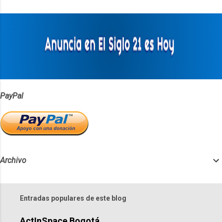
t
a
r
i
o
s
PayPal
Archivo
Entradas populares de este blog
ActInSpace Bogotá