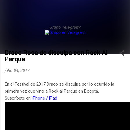
Grupo Telegram:
Draco Rosa de disculpa con Rock Al
Parque
julio 04, 2017
En el Festival de 2017 Draco se disculpa por lo ocurrido la
primera vez que vino a Rock al Parque en Bogotá.
Suscríbete en
iPhone / iPad