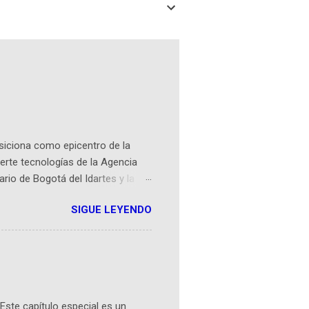
osiciona como epicentro de la
erte tecnologías de la Agencia
ario de Bogotá del Idartes y la
r aeroespacial para inspirar a
SIGUE LEYENDO
ompetencia mundial que opera en
 espaciales como satélites y
rio (calle 26B #5-93), in...
Este capítulo especial es un