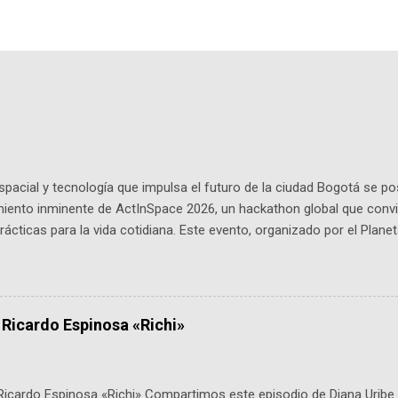
pacial y tecnología que impulsa el futuro de la ciudad Bogotá se p
miento inminente de ActInSpace 2026, un hackathon global que convi
ácticas para la vida cotidiana. Este evento, organizado por el Planet
 expertos como el presidente de Airbus Colombia y líderes del secto
é es ActInSpace y por qué importa en Bogotá ActInSpace es una c
ipantes tienen 24 horas para idear startups basadas en tecnologías
a con un evento gratuito el 30 de enero a las 10:00 a. m. en el Planeta
 Ricardo Espinosa «Richi»
Ricardo Espinosa «Richi» Compartimos este episodio de Diana Uribe 