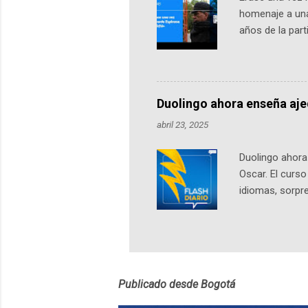
homenaje a una
años de la par
literatura, la h
podcast, de dón
nuestro protag
Notas del episo
Duolingo ahora enseña aj
pueden consult
abril 23, 2025
https://ift.tt/W
Duolingo ahora 
Oscar. El curs
idiomas, sorpre
lingüístico de
estará disponib
partidas comple
personajes sim
convierta en j
Publicado desde Bogotá
en 2012 y cuen