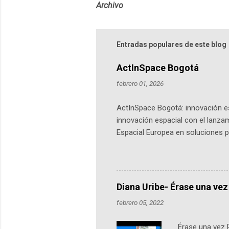
Archivo
Entradas populares de este blog
ActInSpace Bogotá
febrero 01, 2026
ActInSpace Bogotá: innovación es
innovación espacial con el lanza
Espacial Europea en soluciones pr
Universidad de los Andes, reúne a
emprendedores y estudiantes. Qu
más de 60 ciudades, donde partic
datos orbitales. En Bogotá, arranc
Diana Uribe- Érase una vez
febrero 05, 2022
Érase una vez 