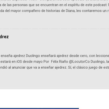
 de las personas que se encuentran en el espíritu de este podcast: 
tida del mayor compañero de historias de Diana, les contaremos un re
istoria, el cine, los cómics, la fantasía y el amor. También hablaremos
de viene "la fuerza poderosa", del relato viviente que encarna una jo
onista: un personaje de gabán y sombrero que parecía sacado direc
dio: -La colección Ricardo Espinosa: los cómics, las novelas y los l
edrez
ar en la Biblioteca Luis Ángel Arango ¡Síguenos en nuestras Redes 
q25SBg Instagram: https://ift.tt/UPfSeo3 Twitter: https://twitter.com/di
enseña ajedrez Duolingo enseñará ajedrez desde cero, con lecciones
o estará en iOS desde mayo Por Félix Riaño @LocutorCo Duolingo, la
ndió al anunciar que va a enseñar ajedrez. Sí, el clásico juego de est
 la app, después de música y matemáticas. Comenzará como beta e
le primero en inglés. Los usuarios aprenderán desde lo más básico, 
tas. El sistema de enseñanza es similar al de sus otros cursos: lecc
páticos y ayudas visuales. ¿Será posible que una app que antes no
ugadores de ajedrez? Aún no podrás jugar contra otros humanos La a
ta con más de 37 millones de usuarios activos diarios. Desde 2022, 