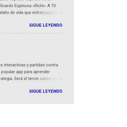
Ricardo Espinosa «Richi». A 10
lato de vida que entrecruza la
 del origen de la narrativa de este
SIGUE LEYENDO
ven librera de Barichara y de
tamente de una novela de espías
ibros reunidos por Richi hoy se
Sociales! Facebook:
an...
 interactivas y partidas contra
 popular app para aprender
rategia. Será el tercer curso no
n iOS a mediados de mayo y
SIGUE LEYENDO
como mover un alfil, hasta jugar
iones cortas, interactivas, con
s enseñó francés, ahora nos
plicación Duolingo fue lanzada
ha empeza...