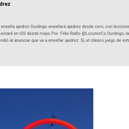
dio: -La colección Ricardo Espinosa: los cómics, las novelas y los l
edrez
ar en la Biblioteca Luis Ángel Arango ¡Síguenos en nuestras Redes 
q25SBg Instagram: https://ift.tt/UPfSeo3 Twitter: https://twitter.com/di
enseña ajedrez Duolingo enseñará ajedrez desde cero, con lecciones
o estará en iOS desde mayo Por Félix Riaño @LocutorCo Duolingo, la
ndió al anunciar que va a enseñar ajedrez. Sí, el clásico juego de est
 la app, después de música y matemáticas. Comenzará como beta e
le primero en inglés. Los usuarios aprenderán desde lo más básico, 
tas. El sistema de enseñanza es similar al de sus otros cursos: lecc
páticos y ayudas visuales. ¿Será posible que una app que antes no
ugadores de ajedrez? Aún no podrás jugar contra otros humanos La a
ta con más de 37 millones de usuarios activos diarios. Desde 2022, 