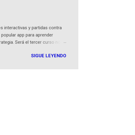
ibros reunidos por Richi hoy se
Sociales! Facebook:
an...
 interactivas y partidas contra
 popular app para aprender
rategia. Será el tercer curso no
n iOS a mediados de mayo y
SIGUE LEYENDO
como mover un alfil, hasta jugar
iones cortas, interactivas, con
s enseñó francés, ahora nos
plicación Duolingo fue lanzada
ha empeza...