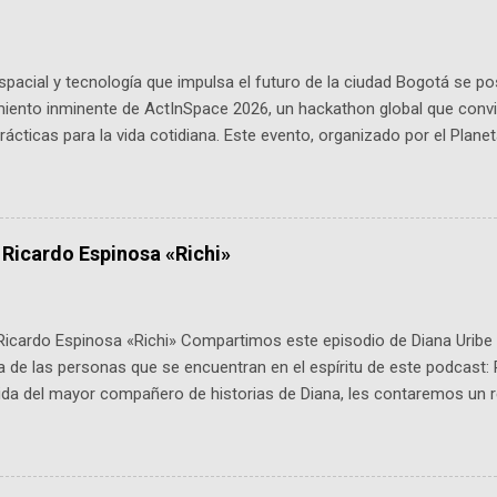
pacial y tecnología que impulsa el futuro de la ciudad Bogotá se p
miento inminente de ActInSpace 2026, un hackathon global que convi
ácticas para la vida cotidiana. Este evento, organizado por el Planet
 expertos como el presidente de Airbus Colombia y líderes del secto
é es ActInSpace y por qué importa en Bogotá ActInSpace es una c
ipantes tienen 24 horas para idear startups basadas en tecnologías
a con un evento gratuito el 30 de enero a las 10:00 a. m. en el Planeta
 Ricardo Espinosa «Richi»
Ricardo Espinosa «Richi» Compartimos este episodio de Diana Uribe 
 de las personas que se encuentran en el espíritu de este podcast: 
tida del mayor compañero de historias de Diana, les contaremos un re
istoria, el cine, los cómics, la fantasía y el amor. También hablaremos
de viene "la fuerza poderosa", del relato viviente que encarna una jo
onista: un personaje de gabán y sombrero que parecía sacado direc