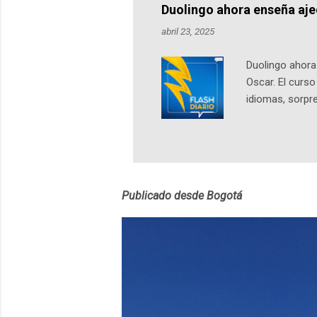
Notas del episo
Duolingo ahora enseña aj
pueden consult
abril 23, 2025
https://ift.tt/W
Duolingo ahora 
Oscar. El curs
idiomas, sorpre
lingüístico de
estará disponib
partidas comple
personajes sim
convierta en j
Publicado desde Bogotá
en 2012 y cuen