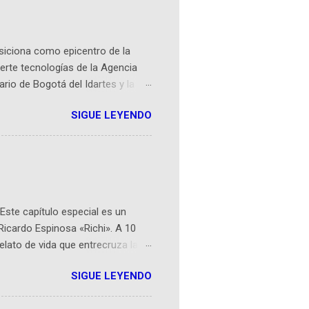
osiciona como epicentro de la
erte tecnologías de la Agencia
ario de Bogotá del Idartes y la
r aeroespacial para inspirar a
SIGUE LEYENDO
ompetencia mundial que opera en
 espaciales como satélites y
rio (calle 26B #5-93), in...
Este capítulo especial es un
Ricardo Espinosa «Richi». A 10
lato de vida que entrecruza la
 del origen de la narrativa de este
SIGUE LEYENDO
ven librera de Barichara y de
tamente de una novela de espías