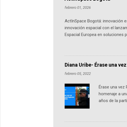
febrero 01, 2026
ActInSpace Bogotá: innovación es
innovación espacial con el lanza
Espacial Europea en soluciones pr
Universidad de los Andes, reúne a
emprendedores y estudiantes. Qu
más de 60 ciudades, donde partic
datos orbitales. En Bogotá, arranc
Diana Uribe- Érase una vez
febrero 05, 2022
Érase una vez 
homenaje a una
años de la par
literatura, la h
podcast, de dón
nuestro protag