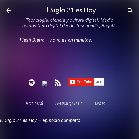
Ir al contenido principal
El Siglo 21 es Hoy
Tecnología, ciencia y cultura digital. Medio
comunitario digital desde Teusaquillo, Bogotá.
Flash Diario — noticias en minutos:
BOGOTÁ
TEUSAQUILLO
MÁS…
El Siglo 21 es Hoy — episodio completo: