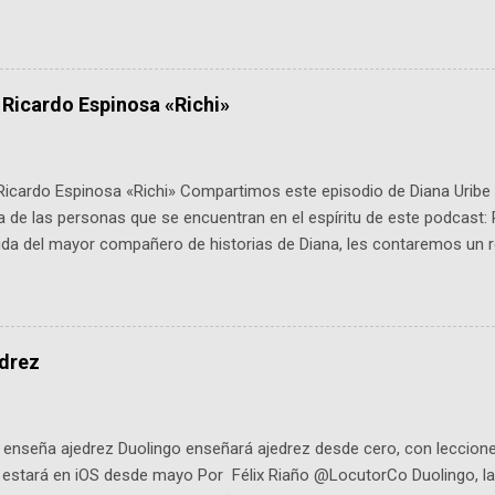
 expertos como el presidente de Airbus Colombia y líderes del secto
é es ActInSpace y por qué importa en Bogotá ActInSpace es una c
ipantes tienen 24 horas para idear startups basadas en tecnologías
a con un evento gratuito el 30 de enero a las 10:00 a. m. en el Planeta
 Ricardo Espinosa «Richi»
Ricardo Espinosa «Richi» Compartimos este episodio de Diana Uribe 
 de las personas que se encuentran en el espíritu de este podcast: 
tida del mayor compañero de historias de Diana, les contaremos un re
istoria, el cine, los cómics, la fantasía y el amor. También hablaremos
de viene "la fuerza poderosa", del relato viviente que encarna una jo
onista: un personaje de gabán y sombrero que parecía sacado direc
dio: -La colección Ricardo Espinosa: los cómics, las novelas y los l
edrez
ar en la Biblioteca Luis Ángel Arango ¡Síguenos en nuestras Redes 
q25SBg Instagram: https://ift.tt/UPfSeo3 Twitter: https://twitter.com/di
enseña ajedrez Duolingo enseñará ajedrez desde cero, con lecciones
o estará en iOS desde mayo Por Félix Riaño @LocutorCo Duolingo, la