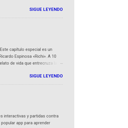
r aeroespacial para inspirar a
SIGUE LEYENDO
ompetencia mundial que opera en
 espaciales como satélites y
rio (calle 26B #5-93), in...
Este capítulo especial es un
Ricardo Espinosa «Richi». A 10
lato de vida que entrecruza la
 del origen de la narrativa de este
SIGUE LEYENDO
ven librera de Barichara y de
tamente de una novela de espías
ibros reunidos por Richi hoy se
Sociales! Facebook:
an...
 interactivas y partidas contra
 popular app para aprender