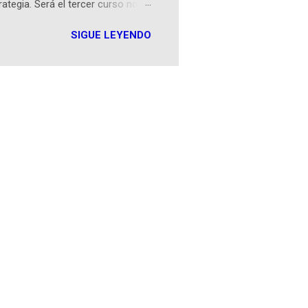
rategia. Será el tercer curso no
n iOS a mediados de mayo y
SIGUE LEYENDO
como mover un alfil, hasta jugar
iones cortas, interactivas, con
s enseñó francés, ahora nos
plicación Duolingo fue lanzada
ha empeza...