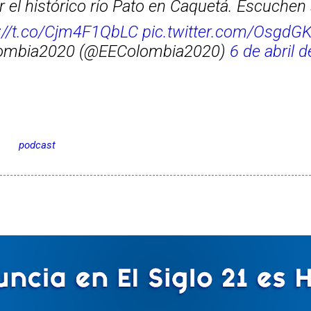
r el histórico río Pato en Caquetá. Escuchen 
s://t.co/Cjm4F1QbLC
pic.twitter.com/OsgdG
ombia2020 (@EEColombia2020)
6 de abril 
a
podcast