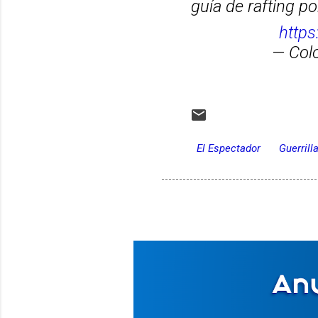
guía de rafting po
http
— Col
El Espectador
Guerrill