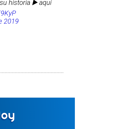
su historia ▶️ aquí
K9KyP
de 2019