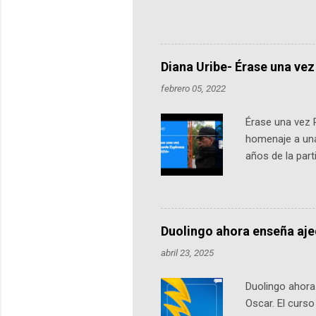
Universidad de los Andes, reúne a
emprendedores y estudiantes. Qu
más de 60 ciudades, donde partic
datos orbitales. En Bogotá, arranc
Diana Uribe- Érase una vez
febrero 05, 2022
Érase una vez 
homenaje a una
años de la par
literatura, la h
podcast, de dón
nuestro protag
Notas del episo
Duolingo ahora enseña aj
pueden consult
abril 23, 2025
https://ift.tt/W
Duolingo ahora 
Oscar. El curs