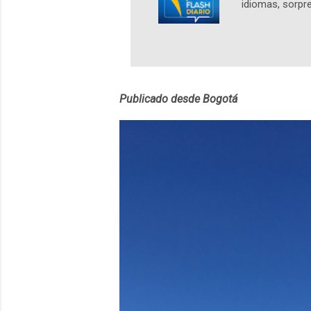
idiomas, sorpre
lingüístico de
estará disponib
partidas comple
personajes sim
convierta en j
Publicado desde Bogotá
en 2012 y cuen