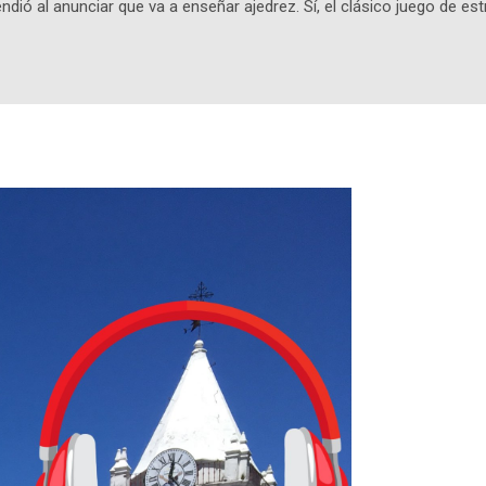
ndió al anunciar que va a enseñar ajedrez. Sí, el clásico juego de est
 la app, después de música y matemáticas. Comenzará como beta e
le primero en inglés. Los usuarios aprenderán desde lo más básico, 
tas. El sistema de enseñanza es similar al de sus otros cursos: lecc
páticos y ayudas visuales. ¿Será posible que una app que antes no
ugadores de ajedrez? Aún no podrás jugar contra otros humanos La a
ta con más de 37 millones de usuarios activos diarios. Desde 2022, 