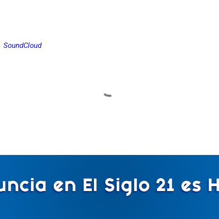
SoundCloud