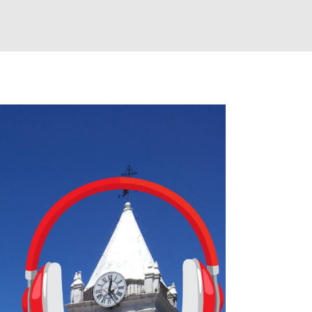
 la app, después de música y matemáticas. Comenzará como beta e
le primero en inglés. Los usuarios aprenderán desde lo más básico, 
tas. El sistema de enseñanza es similar al de sus otros cursos: lecc
páticos y ayudas visuales. ¿Será posible que una app que antes no
ugadores de ajedrez? Aún no podrás jugar contra otros humanos La a
ta con más de 37 millones de usuarios activos diarios. Desde 2022, 