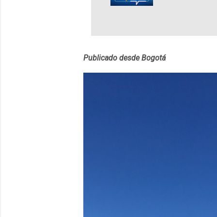
lingüístico de
estará disponib
partidas comple
personajes sim
convierta en j
Publicado desde Bogotá
en 2012 y cuen