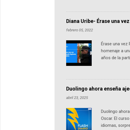
emprendedores y estudiantes. Qu
más de 60 ciudades, donde partic
datos orbitales. En Bogotá, arranc
Diana Uribe- Érase una vez
febrero 05, 2022
Érase una vez 
homenaje a una
años de la par
literatura, la h
podcast, de dón
nuestro protag
Notas del episo
Duolingo ahora enseña aj
pueden consult
abril 23, 2025
https://ift.tt/W
Duolingo ahora 
Oscar. El curs
idiomas, sorpre