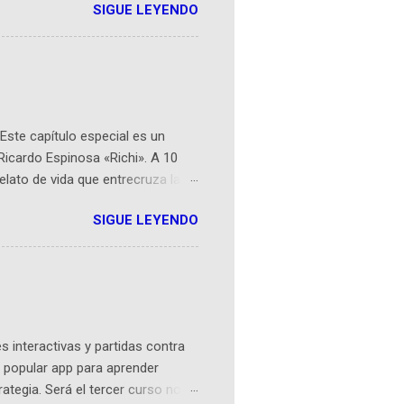
SIGUE LEYENDO
ompetencia mundial que opera en
 espaciales como satélites y
rio (calle 26B #5-93), in...
Este capítulo especial es un
Ricardo Espinosa «Richi». A 10
lato de vida que entrecruza la
 del origen de la narrativa de este
SIGUE LEYENDO
ven librera de Barichara y de
tamente de una novela de espías
ibros reunidos por Richi hoy se
Sociales! Facebook:
an...
 interactivas y partidas contra
 popular app para aprender
rategia. Será el tercer curso no