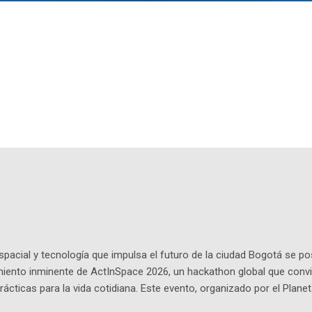
pacial y tecnología que impulsa el futuro de la ciudad Bogotá se p
miento inminente de ActInSpace 2026, un hackathon global que convi
ácticas para la vida cotidiana. Este evento, organizado por el Planet
 expertos como el presidente de Airbus Colombia y líderes del secto