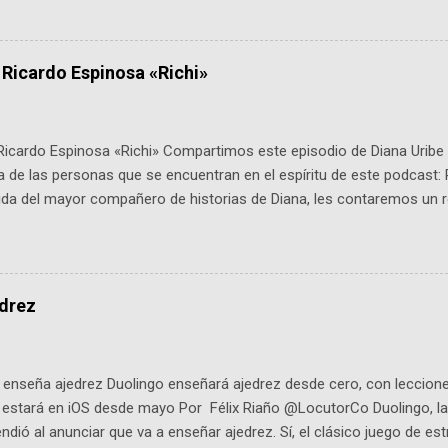
é es ActInSpace y por qué importa en Bogotá ActInSpace es una c
ipantes tienen 24 horas para idear startups basadas en tecnologías
a con un evento gratuito el 30 de enero a las 10:00 a. m. en el Planeta
 Ricardo Espinosa «Richi»
Ricardo Espinosa «Richi» Compartimos este episodio de Diana Uribe 
 de las personas que se encuentran en el espíritu de este podcast: 
tida del mayor compañero de historias de Diana, les contaremos un re
istoria, el cine, los cómics, la fantasía y el amor. También hablaremos
de viene "la fuerza poderosa", del relato viviente que encarna una jo
onista: un personaje de gabán y sombrero que parecía sacado direc
dio: -La colección Ricardo Espinosa: los cómics, las novelas y los l
edrez
ar en la Biblioteca Luis Ángel Arango ¡Síguenos en nuestras Redes 
q25SBg Instagram: https://ift.tt/UPfSeo3 Twitter: https://twitter.com/di
enseña ajedrez Duolingo enseñará ajedrez desde cero, con lecciones
o estará en iOS desde mayo Por Félix Riaño @LocutorCo Duolingo, la
ndió al anunciar que va a enseñar ajedrez. Sí, el clásico juego de est