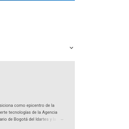
osiciona como epicentro de la
erte tecnologías de la Agencia
ario de Bogotá del Idartes y la
r aeroespacial para inspirar a