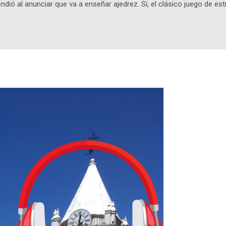
ndió al anunciar que va a enseñar ajedrez. Sí, el clásico juego de est
 la app, después de música y matemáticas. Comenzará como beta e
le primero en inglés. Los usuarios aprenderán desde lo más básico, 
tas. El sistema de enseñanza es similar al de sus otros cursos: lecc
páticos y ayudas visuales. ¿Será posible que una app que antes no
ugadores de ajedrez? Aún no podrás jugar contra otros humanos La a
ta con más de 37 millones de usuarios activos diarios. Desde 2022, 