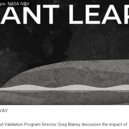
IV&V
d Validation Program Director Greg Blaney discusses the impact of