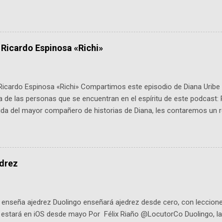
 expertos como el presidente de Airbus Colombia y líderes del secto
é es ActInSpace y por qué importa en Bogotá ActInSpace es una c
ipantes tienen 24 horas para idear startups basadas en tecnologías
a con un evento gratuito el 30 de enero a las 10:00 a. m. en el Planeta
 Ricardo Espinosa «Richi»
Ricardo Espinosa «Richi» Compartimos este episodio de Diana Uribe 
 de las personas que se encuentran en el espíritu de este podcast: 
tida del mayor compañero de historias de Diana, les contaremos un re
istoria, el cine, los cómics, la fantasía y el amor. También hablaremos
de viene "la fuerza poderosa", del relato viviente que encarna una jo
onista: un personaje de gabán y sombrero que parecía sacado direc
dio: -La colección Ricardo Espinosa: los cómics, las novelas y los l
edrez
ar en la Biblioteca Luis Ángel Arango ¡Síguenos en nuestras Redes 
q25SBg Instagram: https://ift.tt/UPfSeo3 Twitter: https://twitter.com/di
enseña ajedrez Duolingo enseñará ajedrez desde cero, con lecciones
o estará en iOS desde mayo Por Félix Riaño @LocutorCo Duolingo, la