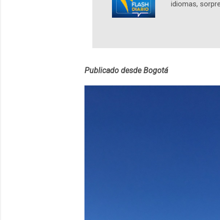
idiomas, sorpre
lingüístico de
estará disponib
partidas comple
personajes sim
convierta en j
Publicado desde Bogotá
en 2012 y cuen