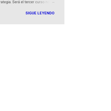
rategia. Será el tercer curso no
n iOS a mediados de mayo y
SIGUE LEYENDO
como mover un alfil, hasta jugar
iones cortas, interactivas, con
s enseñó francés, ahora nos
plicación Duolingo fue lanzada
ha empeza...