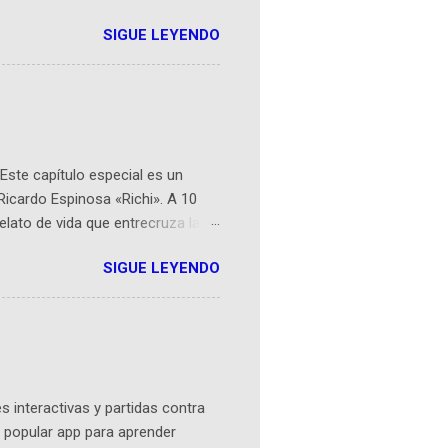
r aeroespacial para inspirar a
SIGUE LEYENDO
ompetencia mundial que opera en
 espaciales como satélites y
rio (calle 26B #5-93), in...
Este capítulo especial es un
Ricardo Espinosa «Richi». A 10
lato de vida que entrecruza la
 del origen de la narrativa de este
SIGUE LEYENDO
ven librera de Barichara y de
tamente de una novela de espías
ibros reunidos por Richi hoy se
Sociales! Facebook:
an...
 interactivas y partidas contra
 popular app para aprender