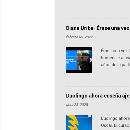
Universidad de los Andes, reúne a
emprendedores y estudiantes. Qu
más de 60 ciudades, donde partic
datos orbitales. En Bogotá, arranc
Diana Uribe- Érase una vez
febrero 05, 2022
Érase una vez 
homenaje a una
años de la par
literatura, la h
podcast, de dón
nuestro protag
Notas del episo
Duolingo ahora enseña aj
pueden consult
abril 23, 2025
https://ift.tt/W
Duolingo ahora 
Oscar. El curs