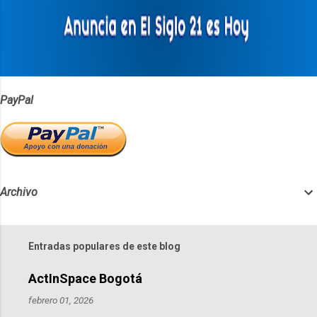
r
i
o
s
PayPal
Archivo
Entradas populares de este blog
ActInSpace Bogotá
febrero 01, 2026