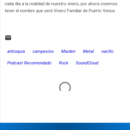
cada día a la realidad de nuestro vívero, por ahora creemos
tener el nombre que será Vívero Familiar de Puerto Venus.
antioquia
campesino
Maiden
Metal
nariño
Podcast Recomendado
Rock
SoundCloud
C
o
m
e
n
t
a