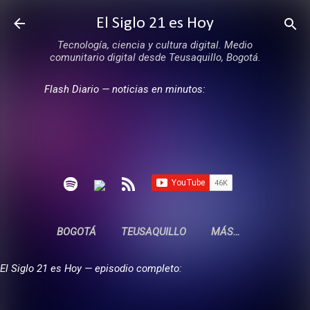
Ir al contenido principal
El Siglo 21 es Hoy
Tecnología, ciencia y cultura digital. Medio
comunitario digital desde Teusaquillo, Bogotá.
Flash Diario — noticias en minutos:
BOGOTÁ
TEUSAQUILLO
MÁS…
El Siglo 21 es Hoy — episodio completo: