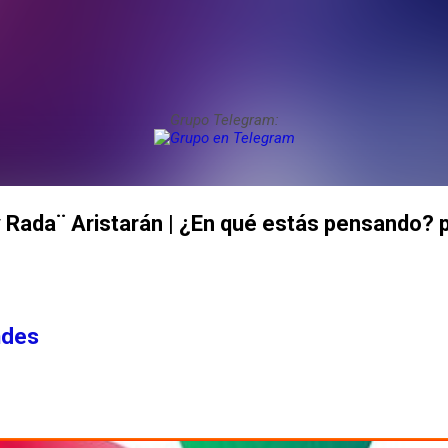
Grupo Telegram:
 Rada¨ Aristarán | ¿En qué estás pensando? 
ndes