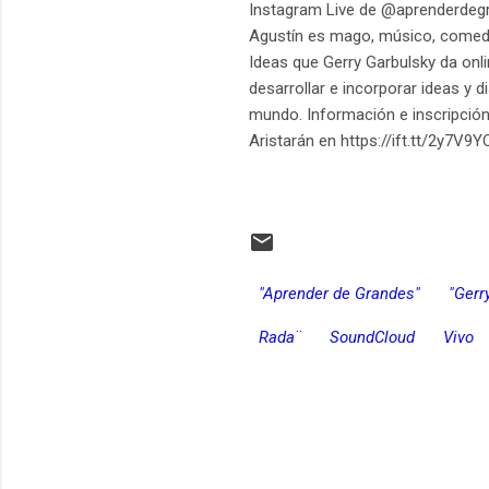
Instagram Live de @aprenderdegr
Agustín es mago, músico, comedi
Ideas que Gerry Garbulsky da onlin
desarrollar e incorporar ideas y 
mundo. Información e inscripción
Aristarán en https://ift.tt/2y7V9Y
"Aprender de Grandes"
"Gerr
Rada¨
SoundCloud
Vivo
C
o
m
e