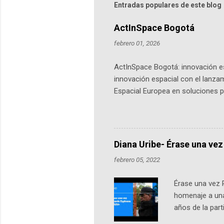
Entradas populares de este blog
ActInSpace Bogotá
febrero 01, 2026
ActInSpace Bogotá: innovación es
innovación espacial con el lanza
Espacial Europea en soluciones pr
Universidad de los Andes, reúne a
emprendedores y estudiantes. Qu
más de 60 ciudades, donde partic
datos orbitales. En Bogotá, arranc
Diana Uribe- Érase una vez
febrero 05, 2022
Érase una vez 
homenaje a una
años de la par
literatura, la h