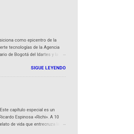
osiciona como epicentro de la
erte tecnologías de la Agencia
ario de Bogotá del Idartes y la
r aeroespacial para inspirar a
SIGUE LEYENDO
ompetencia mundial que opera en
 espaciales como satélites y
rio (calle 26B #5-93), in...
Este capítulo especial es un
Ricardo Espinosa «Richi». A 10
lato de vida que entrecruza la
 del origen de la narrativa de este