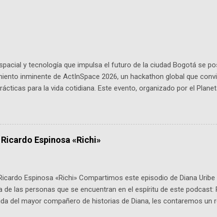
pacial y tecnología que impulsa el futuro de la ciudad Bogotá se p
miento inminente de ActInSpace 2026, un hackathon global que convi
ácticas para la vida cotidiana. Este evento, organizado por el Planet
 expertos como el presidente de Airbus Colombia y líderes del secto
é es ActInSpace y por qué importa en Bogotá ActInSpace es una c
ipantes tienen 24 horas para idear startups basadas en tecnologías
a con un evento gratuito el 30 de enero a las 10:00 a. m. en el Planeta
 Ricardo Espinosa «Richi»
Ricardo Espinosa «Richi» Compartimos este episodio de Diana Uribe 
 de las personas que se encuentran en el espíritu de este podcast: 
tida del mayor compañero de historias de Diana, les contaremos un re
istoria, el cine, los cómics, la fantasía y el amor. También hablaremos