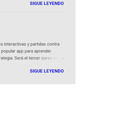
SIGUE LEYENDO
ven librera de Barichara y de
tamente de una novela de espías
ibros reunidos por Richi hoy se
Sociales! Facebook:
an...
 interactivas y partidas contra
 popular app para aprender
rategia. Será el tercer curso no
n iOS a mediados de mayo y
SIGUE LEYENDO
como mover un alfil, hasta jugar
iones cortas, interactivas, con
s enseñó francés, ahora nos
plicación Duolingo fue lanzada
ha empeza...