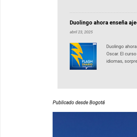
podcast, de dón
nuestro protag
Notas del episo
Duolingo ahora enseña aj
pueden consult
abril 23, 2025
https://ift.tt/W
Duolingo ahora 
Oscar. El curs
idiomas, sorpre
lingüístico de
estará disponib
partidas comple
personajes sim
convierta en j
Publicado desde Bogotá
en 2012 y cuen