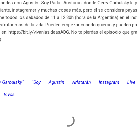
andes con Agustín ¨Soy Rada¨ Aristarán, donde Gerry Garbulsky le 
ante, instagramer y muchas cosas más, pero él se considera payas
e todos los sábados de 11 a 12:30h (hora de la Argentina) en el Insti
disfrutar más de la vida. Pueden empezar cuando quieran y pueden par
 en: https://bit.ly/vivanlasideasADG. No te pierdas el episodio que
Q
y Garbulsky"
¨Soy
Agustín
Aristarán
Instagram
Live
Vivos