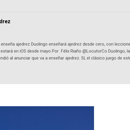
de viene "la fuerza poderosa", del relato viviente que encarna una jo
onista: un personaje de gabán y sombrero que parecía sacado direc
dio: -La colección Ricardo Espinosa: los cómics, las novelas y los l
edrez
ar en la Biblioteca Luis Ángel Arango ¡Síguenos en nuestras Redes 
q25SBg Instagram: https://ift.tt/UPfSeo3 Twitter: https://twitter.com/di
enseña ajedrez Duolingo enseñará ajedrez desde cero, con lecciones
o estará en iOS desde mayo Por Félix Riaño @LocutorCo Duolingo, la
ndió al anunciar que va a enseñar ajedrez. Sí, el clásico juego de est
 la app, después de música y matemáticas. Comenzará como beta e
le primero en inglés. Los usuarios aprenderán desde lo más básico, 
tas. El sistema de enseñanza es similar al de sus otros cursos: lecc
páticos y ayudas visuales. ¿Será posible que una app que antes no
ugadores de ajedrez? Aún no podrás jugar contra otros humanos La a
ta con más de 37 millones de usuarios activos diarios. Desde 2022, 