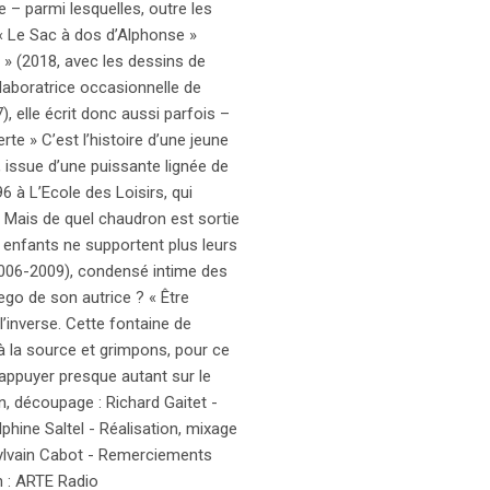
 – parmi lesquelles, outre les
« Le Sac à dos d’Alphonse »
s » (2018, avec les dessins de
laboratrice occasionnelle de
, elle écrit donc aussi parfois –
rte » C’est l’histoire d’une jeune
, issue d’une puissante lignée de
6 à L’Ecole des Loisirs, qui
. Mais de quel chaudron est sortie
 enfants ne supportent plus leurs
(2006-2009), condensé intime des
ego de son autrice ? « Être
l’inverse. Cette fontaine de
 à la source et grimpons, pour ce
’appuyer presque autant sur le
en, découpage : Richard Gaitet -
phine Saltel - Réalisation, mixage
 Sylvain Cabot - Remerciements
n : ARTE Radio