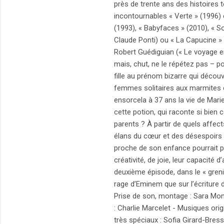
près de trente ans des histoires 
incontournables « Verte » (1996)
(1993), « Babyfaces » (2010), « So
Claude Ponti) ou « La Capucine » 
Robert Guédiguian (« Le voyage en
mais, chut, ne le répétez pas – pou
fille au prénom bizarre qui décou
femmes solitaires aux marmites cen
ensorcela à 37 ans la vie de Mari
cette potion, qui raconte si bien
parents ? À partir de quels affec
élans du cœur et des désespoirs d
proche de son enfance pourrait par
créativité, de joie, leur capacité
deuxième épisode, dans le « greni
rage d’Eminem que sur l’écriture d
Prise de son, montage : Sara Monim
: Charlie Marcelet - Musiques ori
très spéciaux : Sofia Girard-Bre