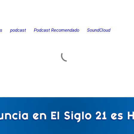
s
podcast
Podcast Recomendado
SoundCloud