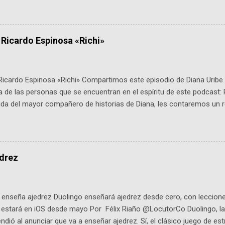
é es ActInSpace y por qué importa en Bogotá ActInSpace es una c
ipantes tienen 24 horas para idear startups basadas en tecnologías
a con un evento gratuito el 30 de enero a las 10:00 a. m. en el Planeta
 Ricardo Espinosa «Richi»
Ricardo Espinosa «Richi» Compartimos este episodio de Diana Uribe 
 de las personas que se encuentran en el espíritu de este podcast: 
tida del mayor compañero de historias de Diana, les contaremos un re
istoria, el cine, los cómics, la fantasía y el amor. También hablaremos
de viene "la fuerza poderosa", del relato viviente que encarna una jo
onista: un personaje de gabán y sombrero que parecía sacado direc
dio: -La colección Ricardo Espinosa: los cómics, las novelas y los l
edrez
ar en la Biblioteca Luis Ángel Arango ¡Síguenos en nuestras Redes 
q25SBg Instagram: https://ift.tt/UPfSeo3 Twitter: https://twitter.com/di
enseña ajedrez Duolingo enseñará ajedrez desde cero, con lecciones
o estará en iOS desde mayo Por Félix Riaño @LocutorCo Duolingo, la
ndió al anunciar que va a enseñar ajedrez. Sí, el clásico juego de est