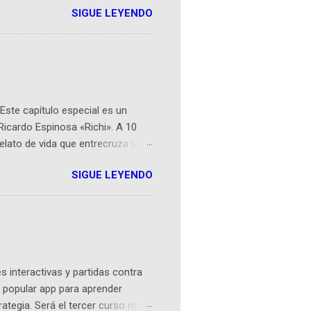
SIGUE LEYENDO
ompetencia mundial que opera en
 espaciales como satélites y
rio (calle 26B #5-93), in...
Este capítulo especial es un
Ricardo Espinosa «Richi». A 10
lato de vida que entrecruza la
 del origen de la narrativa de este
SIGUE LEYENDO
ven librera de Barichara y de
tamente de una novela de espías
ibros reunidos por Richi hoy se
Sociales! Facebook:
an...
 interactivas y partidas contra
 popular app para aprender
rategia. Será el tercer curso no