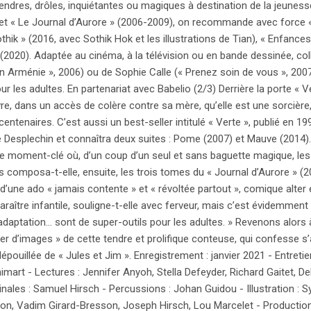
tendres, drôles, inquiétantes ou magiques à destination de la jeunesse
 et « Le Journal d’Aurore » (2006-2009), on recommande avec force 
thik » (2016, avec Sothik Hok et les illustrations de Tian), « Enfance
(2020). Adaptée au cinéma, à la télévision ou en bande dessinée, col
 Arménie », 2006) ou de Sophie Calle (« Prenez soin de vous », 2007)
r les adultes. En partenariat avec Babelio (2/3) Derrière la porte « Ve
vre, dans un accès de colère contre sa mère, qu’elle est une sorcière
tenaires. C’est aussi un best-seller intitulé « Verte », publié en 199
e Desplechin et connaîtra deux suites : Pome (2007) et Mauve (2014)
 ce moment-clé où, d’un coup d’un seul et sans baguette magique, les
ts composa-t-elle, ensuite, les trois tomes du « Journal d’Aurore » 
’une ado « jamais contente » et « révoltée partout », comique alter 
aître infantile, souligne-t-elle avec ferveur, mais c’est évidemment 
 d’adaptation… sont de super-outils pour les adultes. » Revenons alors
er d’images » de cette tendre et prolifique conteuse, qui confesse s
épouillée de « Jules et Jim ». Enregistrement : janvier 2021 - Entreti
art - Lectures : Jennifer Anyoh, Stella Defeyder, Richard Gaitet, Del
ginales : Samuel Hirsch - Percussions : Johan Guidou - Illustration :
sson, Vadim Girard-Bresson, Joseph Hirsch, Lou Marcelet - Productio