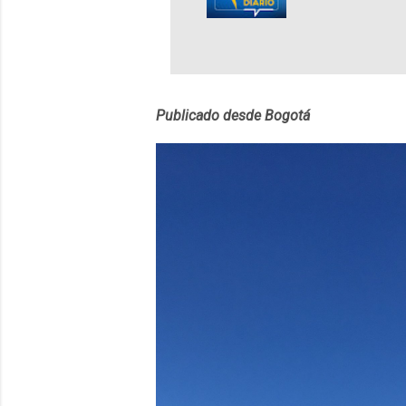
lingüístico de
estará disponib
partidas comple
personajes sim
convierta en j
Publicado desde Bogotá
en 2012 y cuen