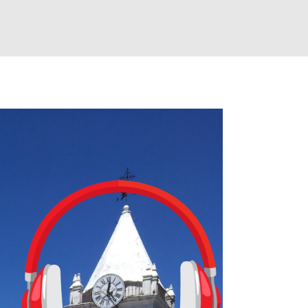
 la app, después de música y matemáticas. Comenzará como beta e
le primero en inglés. Los usuarios aprenderán desde lo más básico, 
tas. El sistema de enseñanza es similar al de sus otros cursos: lecc
páticos y ayudas visuales. ¿Será posible que una app que antes no
ugadores de ajedrez? Aún no podrás jugar contra otros humanos La a
ta con más de 37 millones de usuarios activos diarios. Desde 2022, 