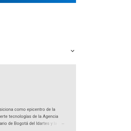
osiciona como epicentro de la
erte tecnologías de la Agencia
ario de Bogotá del Idartes y la
r aeroespacial para inspirar a