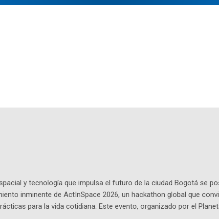
pacial y tecnología que impulsa el futuro de la ciudad Bogotá se p
miento inminente de ActInSpace 2026, un hackathon global que convi
ácticas para la vida cotidiana. Este evento, organizado por el Planet
 expertos como el presidente de Airbus Colombia y líderes del secto