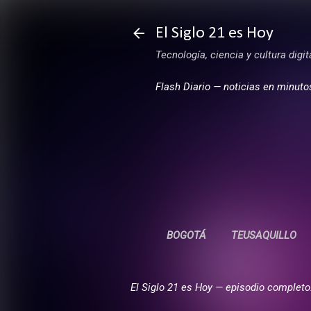
El Siglo 21 es Hoy
Tecnología, ciencia y cultura digi
Flash Diario — noticias en minuto
BOGOTÁ
TEUSAQUILLO
El Siglo 21 es Hoy — episodio completo