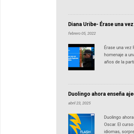
emprendedores y estudiantes. Qu
más de 60 ciudades, donde partic
datos orbitales. En Bogotá, arranc
Diana Uribe- Érase una vez
febrero 05, 2022
Érase una vez 
homenaje a una
años de la par
literatura, la h
podcast, de dón
nuestro protag
Notas del episo
Duolingo ahora enseña aj
pueden consult
abril 23, 2025
https://ift.tt/W
Duolingo ahora 
Oscar. El curs
idiomas, sorpre