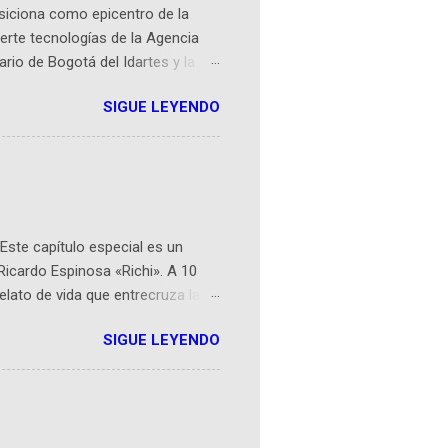
osiciona como epicentro de la
erte tecnologías de la Agencia
ario de Bogotá del Idartes y la
r aeroespacial para inspirar a
SIGUE LEYENDO
ompetencia mundial que opera en
 espaciales como satélites y
rio (calle 26B #5-93), in...
Este capítulo especial es un
Ricardo Espinosa «Richi». A 10
lato de vida que entrecruza la
 del origen de la narrativa de este
SIGUE LEYENDO
ven librera de Barichara y de
tamente de una novela de espías
ibros reunidos por Richi hoy se
Sociales! Facebook:
an...