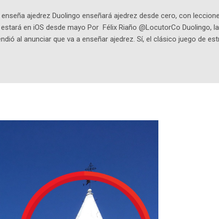
enseña ajedrez Duolingo enseñará ajedrez desde cero, con lecciones
o estará en iOS desde mayo Por Félix Riaño @LocutorCo Duolingo, la
ndió al anunciar que va a enseñar ajedrez. Sí, el clásico juego de est
 la app, después de música y matemáticas. Comenzará como beta e
le primero en inglés. Los usuarios aprenderán desde lo más básico, 
tas. El sistema de enseñanza es similar al de sus otros cursos: lecc
páticos y ayudas visuales. ¿Será posible que una app que antes no
ugadores de ajedrez? Aún no podrás jugar contra otros humanos La a
ta con más de 37 millones de usuarios activos diarios. Desde 2022, 