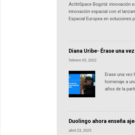
ActInSpace Bogotá: innovación es
innovación espacial con el lanza
Espacial Europea en soluciones pr
Universidad de los Andes, reúne a
emprendedores y estudiantes. Qu
más de 60 ciudades, donde partic
datos orbitales. En Bogotá, arranc
Diana Uribe- Érase una vez
febrero 05, 2022
Érase una vez 
homenaje a una
años de la par
literatura, la h
podcast, de dón
nuestro protag
Notas del episo
Duolingo ahora enseña aj
pueden consult
abril 23, 2025
https://ift.tt/W