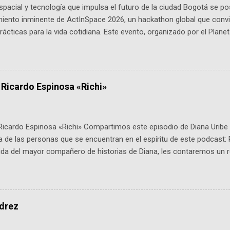
pacial y tecnología que impulsa el futuro de la ciudad Bogotá se p
miento inminente de ActInSpace 2026, un hackathon global que convi
ácticas para la vida cotidiana. Este evento, organizado por el Planet
 expertos como el presidente de Airbus Colombia y líderes del secto
é es ActInSpace y por qué importa en Bogotá ActInSpace es una c
ipantes tienen 24 horas para idear startups basadas en tecnologías
a con un evento gratuito el 30 de enero a las 10:00 a. m. en el Planeta
 Ricardo Espinosa «Richi»
Ricardo Espinosa «Richi» Compartimos este episodio de Diana Uribe 
 de las personas que se encuentran en el espíritu de este podcast: 
tida del mayor compañero de historias de Diana, les contaremos un re
istoria, el cine, los cómics, la fantasía y el amor. También hablaremos
de viene "la fuerza poderosa", del relato viviente que encarna una jo
onista: un personaje de gabán y sombrero que parecía sacado direc
dio: -La colección Ricardo Espinosa: los cómics, las novelas y los l
edrez
ar en la Biblioteca Luis Ángel Arango ¡Síguenos en nuestras Redes 
q25SBg Instagram: https://ift.tt/UPfSeo3 Twitter: https://twitter.com/di