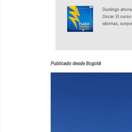
Duolingo ahora 
Oscar. El curs
idiomas, sorpre
lingüístico de
estará disponib
partidas comple
personajes sim
convierta en j
Publicado desde Bogotá
en 2012 y cuen