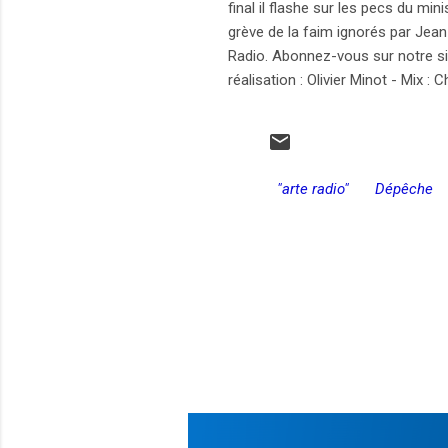
final il flashe sur les pecs du mi
grève de la faim ignorés par Jean
Radio. Abonnez-vous sur notre sit
réalisation : Olivier Minot - Mix :
"arte radio"
Dépêche
C
o
m
e
n
t
a
r