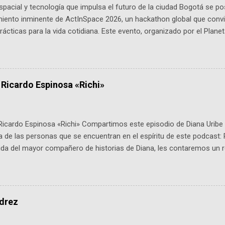
pacial y tecnología que impulsa el futuro de la ciudad Bogotá se p
miento inminente de ActInSpace 2026, un hackathon global que convi
ácticas para la vida cotidiana. Este evento, organizado por el Planet
 expertos como el presidente de Airbus Colombia y líderes del secto
é es ActInSpace y por qué importa en Bogotá ActInSpace es una c
ipantes tienen 24 horas para idear startups basadas en tecnologías
a con un evento gratuito el 30 de enero a las 10:00 a. m. en el Planeta
 Ricardo Espinosa «Richi»
Ricardo Espinosa «Richi» Compartimos este episodio de Diana Uribe 
 de las personas que se encuentran en el espíritu de este podcast: 
tida del mayor compañero de historias de Diana, les contaremos un re
istoria, el cine, los cómics, la fantasía y el amor. También hablaremos
de viene "la fuerza poderosa", del relato viviente que encarna una jo
onista: un personaje de gabán y sombrero que parecía sacado direc
dio: -La colección Ricardo Espinosa: los cómics, las novelas y los l
edrez
ar en la Biblioteca Luis Ángel Arango ¡Síguenos en nuestras Redes 
q25SBg Instagram: https://ift.tt/UPfSeo3 Twitter: https://twitter.com/di