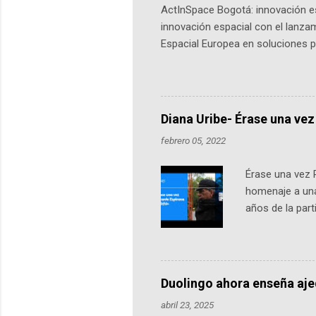
ActInSpace Bogotá: innovación es
innovación espacial con el lanza
Espacial Europea en soluciones pr
Universidad de los Andes, reúne a
emprendedores y estudiantes. Qu
más de 60 ciudades, donde partic
datos orbitales. En Bogotá, arranc
Diana Uribe- Érase una vez
febrero 05, 2022
Érase una vez 
homenaje a una
años de la par
literatura, la h
podcast, de dón
nuestro protag
Notas del episo
Duolingo ahora enseña aj
pueden consult
abril 23, 2025
https://ift.tt/W