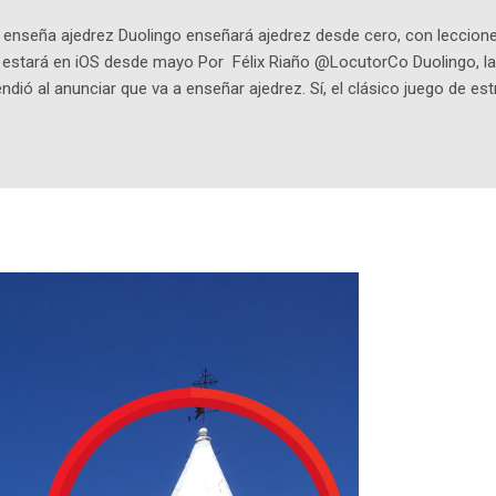
enseña ajedrez Duolingo enseñará ajedrez desde cero, con lecciones
o estará en iOS desde mayo Por Félix Riaño @LocutorCo Duolingo, la
ndió al anunciar que va a enseñar ajedrez. Sí, el clásico juego de est
 la app, después de música y matemáticas. Comenzará como beta e
le primero en inglés. Los usuarios aprenderán desde lo más básico, 
tas. El sistema de enseñanza es similar al de sus otros cursos: lecc
páticos y ayudas visuales. ¿Será posible que una app que antes no
ugadores de ajedrez? Aún no podrás jugar contra otros humanos La a
ta con más de 37 millones de usuarios activos diarios. Desde 2022, 