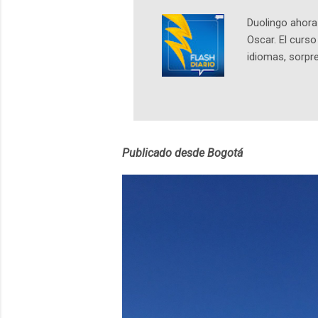
Duolingo ahora 
Oscar. El curs
idiomas, sorpre
lingüístico de
estará disponib
partidas comple
personajes sim
convierta en j
Publicado desde Bogotá
en 2012 y cuen