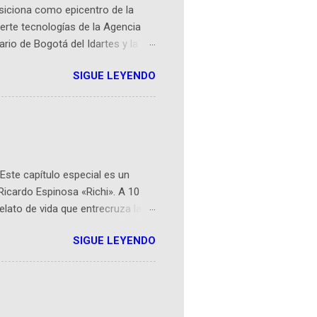
osiciona como epicentro de la
erte tecnologías de la Agencia
ario de Bogotá del Idartes y la
r aeroespacial para inspirar a
SIGUE LEYENDO
ompetencia mundial que opera en
 espaciales como satélites y
rio (calle 26B #5-93), in...
Este capítulo especial es un
Ricardo Espinosa «Richi». A 10
lato de vida que entrecruza la
 del origen de la narrativa de este
SIGUE LEYENDO
ven librera de Barichara y de
tamente de una novela de espías
ibros reunidos por Richi hoy se
Sociales! Facebook:
an...