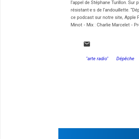
l'appel de Stéphane Turillon. Sur 
résistant·e·s de l'andouillette. 
ce podcast sur notre site, Apple P
Minot - Mix : Charlie Marcelet - 
"arte radio"
Dépêche
C
o
m
e
n
t
a
r