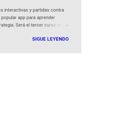
 interactivas y partidas contra
 popular app para aprender
rategia. Será el tercer curso no
n iOS a mediados de mayo y
SIGUE LEYENDO
como mover un alfil, hasta jugar
iones cortas, interactivas, con
s enseñó francés, ahora nos
plicación Duolingo fue lanzada
ha empeza...