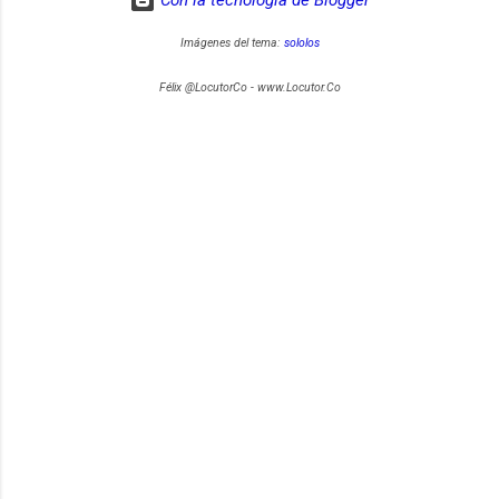
Imágenes del tema:
sololos
Félix @LocutorCo - www.Locutor.Co