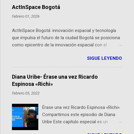
ActInSpace Bogotá
febrero 01, 2026
ActInSpace Bogotá: innovación espacial y tecnología
que impulsa el futuro de la ciudad Bogotá se posiciona
como epicentro de la innovación espacial con el
lanzamiento inminente de ActInSpace 2026, un
SIGUE LEYENDO
hackathon global que convierte tecnologías de la
Agencia Espacial Europea en soluciones prácticas para
la vida cotidiana. Este evento, organizado por el
Diana Uribe- Érase una vez Ricardo
Planetario de Bogotá del Idartes y la Universidad de los
Espinosa «Richi»
Andes, reúne a expertos como el presidente de Airbus
febrero 05, 2022
Colombia y líderes del sector aeroespacial para inspirar
a emprendedores y estudiantes. Qué es ActInSpace y
Érase una vez Ricardo Espinosa «Richi»
por qué importa en Bogotá ActInSpace es una
Compartimos este episodio de Diana
competencia mundial que opera en más de 60
Uribe Este capítulo especial es un
ciudades, donde participantes tienen 24 horas para
homenaje a una de las personas que se
idear startups basadas en tecnologías espaciales