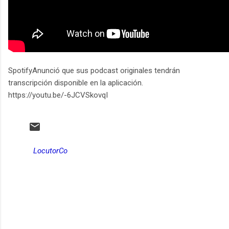
SpotifyAnunció que sus podcast originales tendrán
transcripción disponible en la aplicación.
https://youtu.be/-6JCVSkovqI
LocutorCo
C
o
m
e