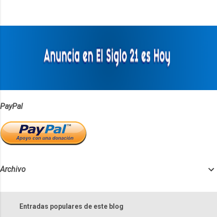
n
t
a
r
i
o
s
PayPal
Archivo
Entradas populares de este blog