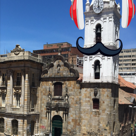
antes nos enseñó francés, ahora nos
convierta en jugadores de ajedrez? Aún
no podrás jugar contra otros humanos
La aplicación Duolingo fue lanzada en
2012 y cuenta con más de 37 millones
de usuarios activos diarios. Desde 2022,
ha empeza...