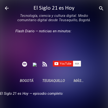
Ir al contenido principal
El Siglo 21 es Hoy
Tecnología, ciencia y cultura digital. Medio
comunitario digital desde Teusaquillo, Bogotá.
Flash Diario — noticias en minutos:
BOGOTÁ
TEUSAQUILLO
MÁS…
El Siglo 21 es Hoy — episodio completo: