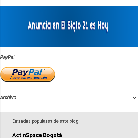
t
a
r
i
o
s
PayPal
Archivo
Entradas populares de este blog
ActInSpace Bogotá