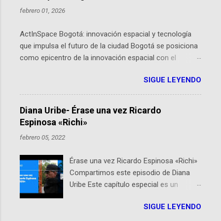
febrero 01, 2026
ActInSpace Bogotá: innovación espacial y tecnología
que impulsa el futuro de la ciudad Bogotá se posiciona
como epicentro de la innovación espacial con el
lanzamiento inminente de ActInSpace 2026, un
SIGUE LEYENDO
hackathon global que convierte tecnologías de la
Agencia Espacial Europea en soluciones prácticas para
la vida cotidiana. Este evento, organizado por el
Diana Uribe- Érase una vez Ricardo
Planetario de Bogotá del Idartes y la Universidad de los
Espinosa «Richi»
Andes, reúne a expertos como el presidente de Airbus
febrero 05, 2022
Colombia y líderes del sector aeroespacial para inspirar
a emprendedores y estudiantes. Qué es ActInSpace y
Érase una vez Ricardo Espinosa «Richi»
por qué importa en Bogotá ActInSpace es una
Compartimos este episodio de Diana
competencia mundial que opera en más de 60
Uribe Este capítulo especial es un
ciudades, donde participantes tienen 24 horas para
homenaje a una de las personas que se
idear startups basadas en tecnologías espaciales
SIGUE LEYENDO
encuentran en el espíritu de este
como satélites y datos orbitales. En Bogotá, arranca
podcast: Ricardo Espinosa «Richi». A 10