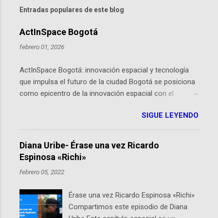
Entradas populares de este blog
ActInSpace Bogotá
febrero 01, 2026
ActInSpace Bogotá: innovación espacial y tecnología
que impulsa el futuro de la ciudad Bogotá se posiciona
como epicentro de la innovación espacial con el
lanzamiento inminente de ActInSpace 2026, un
SIGUE LEYENDO
hackathon global que convierte tecnologías de la
Agencia Espacial Europea en soluciones prácticas para
la vida cotidiana. Este evento, organizado por el
Diana Uribe- Érase una vez Ricardo
Planetario de Bogotá del Idartes y la Universidad de los
Espinosa «Richi»
Andes, reúne a expertos como el presidente de Airbus
febrero 05, 2022
Colombia y líderes del sector aeroespacial para inspirar
a emprendedores y estudiantes. Qué es ActInSpace y
Érase una vez Ricardo Espinosa «Richi»
por qué importa en Bogotá ActInSpace es una
Compartimos este episodio de Diana
competencia mundial que opera en más de 60