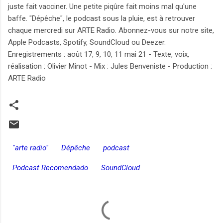
juste fait vacciner. Une petite piqûre fait moins mal qu'une
baffe. "Dépêche", le podcast sous la pluie, est à retrouver
chaque mercredi sur ARTE Radio. Abonnez-vous sur notre site,
Apple Podcasts, Spotify, SoundCloud ou Deezer.
Enregistrements : août 17, 9, 10, 11 mai 21 - Texte, voix,
réalisation : Olivier Minot - Mix : Jules Benveniste - Production :
ARTE Radio
"arte radio"
Dépêche
podcast
Podcast Recomendado
SoundCloud
C
o
m