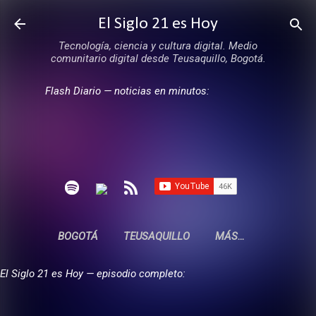
Ir al contenido principal
El Siglo 21 es Hoy
Tecnología, ciencia y cultura digital. Medio
comunitario digital desde Teusaquillo, Bogotá.
Flash Diario — noticias en minutos:
BOGOTÁ
TEUSAQUILLO
MÁS…
El Siglo 21 es Hoy — episodio completo: