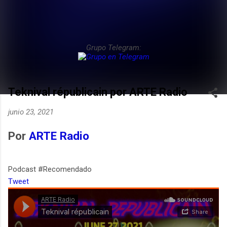
Grupo Telegram:
Teknival républicain por ARTE Radio
junio 23, 2021
Por
ARTE Radio
Podcast #Recomendado
Tweet