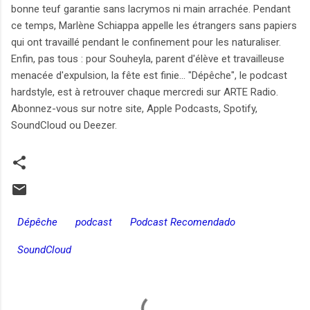
bonne teuf garantie sans lacrymos ni main arrachée. Pendant
ce temps, Marlène Schiappa appelle les étrangers sans papiers
qui ont travaillé pendant le confinement pour les naturaliser.
Enfin, pas tous : pour Souheyla, parent d'élève et travailleuse
menacée d'expulsion, la fête est finie... "Dépêche", le podcast
hardstyle, est à retrouver chaque mercredi sur ARTE Radio.
Abonnez-vous sur notre site, Apple Podcasts, Spotify,
SoundCloud ou Deezer.
Dépêche
podcast
Podcast Recomendado
SoundCloud
C
o