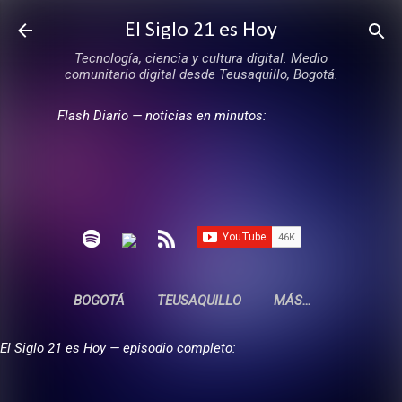
Ir al contenido principal
El Siglo 21 es Hoy
Tecnología, ciencia y cultura digital. Medio
comunitario digital desde Teusaquillo, Bogotá.
Flash Diario — noticias en minutos:
BOGOTÁ
TEUSAQUILLO
MÁS…
El Siglo 21 es Hoy — episodio completo: