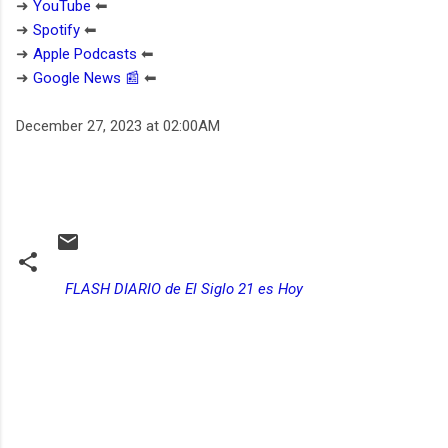
➜
YouTube
⬅︎
➜
Spotify
⬅︎
➜
Apple Podcasts
⬅︎
➜
Google News 📰
⬅︎
December 27, 2023 at 02:00AM
FLASH DIARIO de El Siglo 21 es Hoy
C
o
m
e