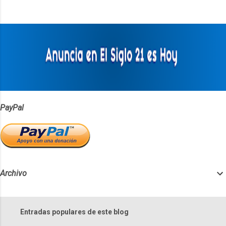
n
t
a
r
i
o
s
PayPal
Archivo
Entradas populares de este blog