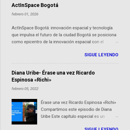
ActInSpace Bogotá
febrero 01, 2026
ActInSpace Bogotá: innovación espacial y tecnología
que impulsa el futuro de la ciudad Bogotá se posiciona
como epicentro de la innovación espacial con el
lanzamiento inminente de ActInSpace 2026, un
SIGUE LEYENDO
hackathon global que convierte tecnologías de la
Agencia Espacial Europea en soluciones prácticas para
la vida cotidiana. Este evento, organizado por el
Diana Uribe- Érase una vez Ricardo
Planetario de Bogotá del Idartes y la Universidad de los
Espinosa «Richi»
Andes, reúne a expertos como el presidente de Airbus
febrero 05, 2022
Colombia y líderes del sector aeroespacial para inspirar
a emprendedores y estudiantes. Qué es ActInSpace y
Érase una vez Ricardo Espinosa «Richi»
por qué importa en Bogotá ActInSpace es una
Compartimos este episodio de Diana
competencia mundial que opera en más de 60
Uribe Este capítulo especial es un
ciudades, donde participantes tienen 24 horas para
homenaje a una de las personas que se
idear startups basadas en tecnologías espaciales
SIGUE LEYENDO