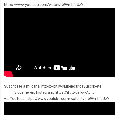
https://www.youtube.com/watch/rb9FmLTJUzY
Suscríbete a mi canal https://bit.ly/NubelectricaSuscribete
____ Sígueme en: Instagram: https://ift.tt/q9fgwAp ...
via YouTube https://www.youtube.com/watch?v=rb9FmLTJUzY