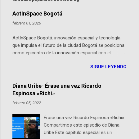
ActInSpace Bogotá
febrero 01, 2026
ActInSpace Bogotá: innovación espacial y tecnología
que impulsa el futuro de la ciudad Bogotá se posiciona
como epicentro de la innovación espacial con el
lanzamiento inminente de ActInSpace 2026, un
SIGUE LEYENDO
hackathon global que convierte tecnologías de la
Agencia Espacial Europea en soluciones prácticas para
la vida cotidiana. Este evento, organizado por el
Diana Uribe- Érase una vez Ricardo
Planetario de Bogotá del Idartes y la Universidad de los
Espinosa «Richi»
Andes, reúne a expertos como el presidente de Airbus
febrero 05, 2022
Colombia y líderes del sector aeroespacial para inspirar
a emprendedores y estudiantes. Qué es ActInSpace y
Érase una vez Ricardo Espinosa «Richi»
por qué importa en Bogotá ActInSpace es una
Compartimos este episodio de Diana
competencia mundial que opera en más de 60
Uribe Este capítulo especial es un
ciudades, donde participantes tienen 24 horas para