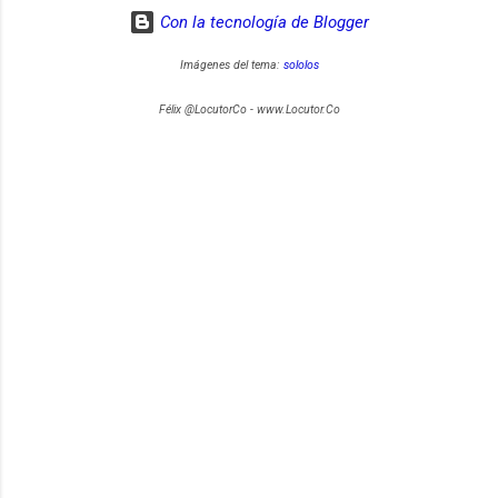
Con la tecnología de Blogger
Imágenes del tema:
sololos
Félix @LocutorCo - www.Locutor.Co