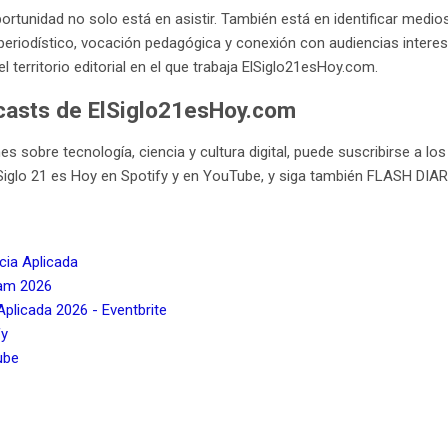
portunidad no solo está en asistir. También está en identificar medi
riodístico, vocación pedagógica y conexión con audiencias interesad
 territorio editorial en el que trabaja ElSiglo21esHoy.com.
casts de ElSiglo21esHoy.com
es sobre tecnología, ciencia y cultura digital, puede suscribirse a l
iglo 21 es Hoy en Spotify y en YouTube, y siga también FLASH DIARI
cia Aplicada
tam 2026
plicada 2026 - Eventbrite
fy
ube