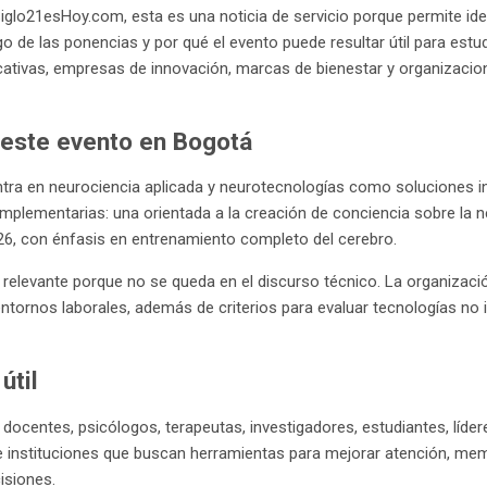
iglo21esHoy.com, esta es una noticia de servicio porque permite iden
o de las ponencias y por qué el evento puede resultar útil para estud
ucativas, empresas de innovación, marcas de bienestar y organizaci
 este evento en Bogotá
ra en neurociencia aplicada y neurotecnologías como soluciones inte
mplementarias: una orientada a la creación de conciencia sobre la ne
26, con énfasis en entrenamiento completo del cerebro.
 relevante porque no se queda en el discurso técnico. La organizaci
entornos laborales, además de criterios para evaluar tecnologías no 
útil
 docentes, psicólogos, terapeutas, investigadores, estudiantes, líde
e instituciones que buscan herramientas para mejorar atención, mem
isiones.