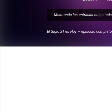
Mostrando las entradas etiqueta
E
n
t
El Siglo 21 es Hoy — episodio completo
r
a
d
a
s