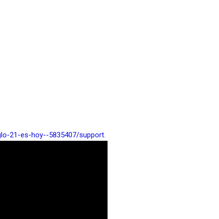
iglo-21-es-hoy--5835407/support
.