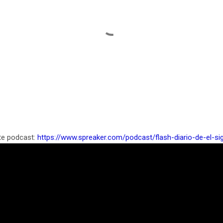
te podcast:
https://www.spreaker.com/podcast/flash-diario-de-el-s