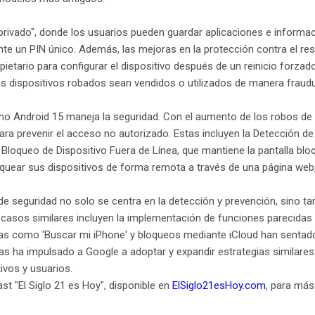
privado", donde los usuarios pueden guardar aplicaciones e informac
nte un PIN único. Además, las mejoras en la protección contra el re
opietario para configurar el dispositivo después de un reinicio forz
los dispositivos robados sean vendidos o utilizados de manera fraudu
o Android 15 maneja la seguridad. Con el aumento de los robos de 
ra prevenir el acceso no autorizado. Estas incluyen la Detección d
 Bloqueo de Dispositivo Fuera de Línea, que mantiene la pantalla blo
quear sus dispositivos de forma remota a través de una página web
de seguridad no solo se centra en la detección y prevención, sino t
s casos similares incluyen la implementación de funciones parecid
cas como 'Buscar mi iPhone' y bloqueos mediante iCloud han sentado 
as ha impulsado a Google a adoptar y expandir estrategias similares 
vos y usuarios.
t "El Siglo 21 es Hoy", disponible en
ElSiglo21esHoy.com
, para más