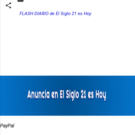
FLASH DIARIO de El Siglo 21 es Hoy
C
o
m
e
n
t
a
r
i
o
s
PayPal