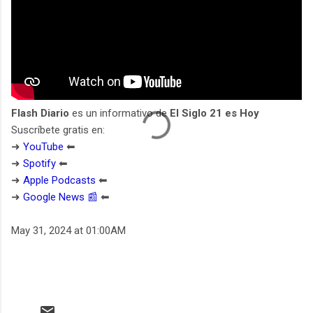
Flash Diario
es un informativo de
El Siglo 21 es Hoy
Suscríbete gratis en:
➜
YouTube
⬅︎
➜
Spotify
⬅︎
➜
Apple Podcasts
⬅︎
➜
Google News 📰
⬅︎
May 31, 2024 at 01:00AM