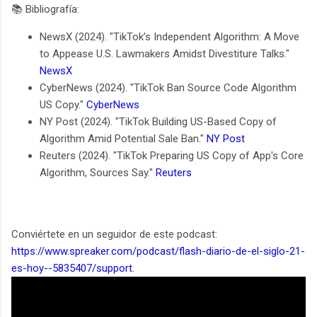
📚 Bibliografía:
NewsX (2024). "TikTok’s Independent Algorithm: A Move
to Appease U.S. Lawmakers Amidst Divestiture Talks."
NewsX
CyberNews (2024). "TikTok Ban Source Code Algorithm
US Copy."
CyberNews
NY Post (2024). "TikTok Building US-Based Copy of
Algorithm Amid Potential Sale Ban."
NY Post
Reuters (2024). "TikTok Preparing US Copy of App's Core
Algorithm, Sources Say."
Reuters
Conviértete en un seguidor de este podcast:
https://www.spreaker.com/podcast/flash-diario-de-el-siglo-21-
es-hoy--5835407/support
.