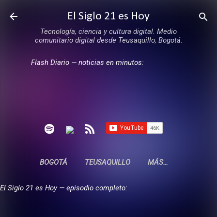
Ir al contenido principal
El Siglo 21 es Hoy
Tecnología, ciencia y cultura digital. Medio
comunitario digital desde Teusaquillo, Bogotá.
Flash Diario — noticias en minutos:
BOGOTÁ
TEUSAQUILLO
MÁS…
El Siglo 21 es Hoy — episodio completo: