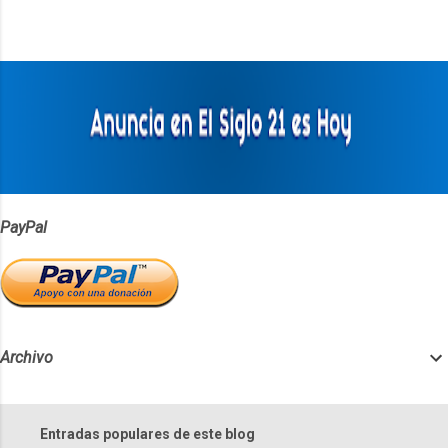
n
t
a
r
i
o
s
PayPal
Archivo
Entradas populares de este blog