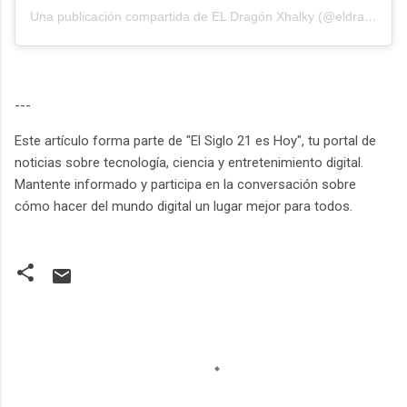
Una publicación compartida de EL Dragón Xhalky (@eldragonxhalky)
---
Este artículo forma parte de "El Siglo 21 es Hoy", tu portal de
noticias sobre tecnología, ciencia y entretenimiento digital.
Mantente informado y participa en la conversación sobre
cómo hacer del mundo digital un lugar mejor para todos.
C
o
m
e