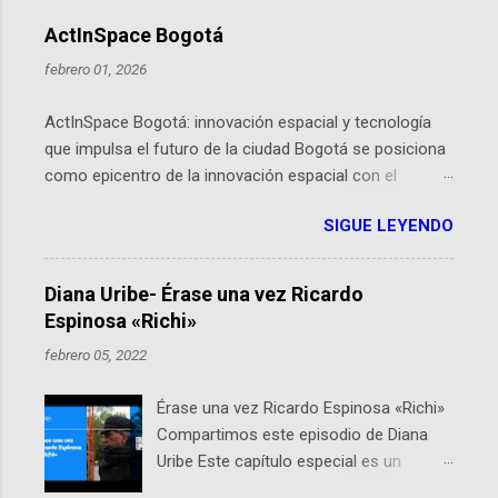
ActInSpace Bogotá
febrero 01, 2026
ActInSpace Bogotá: innovación espacial y tecnología
que impulsa el futuro de la ciudad Bogotá se posiciona
como epicentro de la innovación espacial con el
lanzamiento inminente de ActInSpace 2026, un
SIGUE LEYENDO
hackathon global que convierte tecnologías de la
Agencia Espacial Europea en soluciones prácticas para
la vida cotidiana. Este evento, organizado por el
Diana Uribe- Érase una vez Ricardo
Planetario de Bogotá del Idartes y la Universidad de los
Espinosa «Richi»
Andes, reúne a expertos como el presidente de Airbus
febrero 05, 2022
Colombia y líderes del sector aeroespacial para inspirar
a emprendedores y estudiantes. Qué es ActInSpace y
Érase una vez Ricardo Espinosa «Richi»
por qué importa en Bogotá ActInSpace es una
Compartimos este episodio de Diana
competencia mundial que opera en más de 60
Uribe Este capítulo especial es un
ciudades, donde participantes tienen 24 horas para
homenaje a una de las personas que se
idear startups basadas en tecnologías espaciales