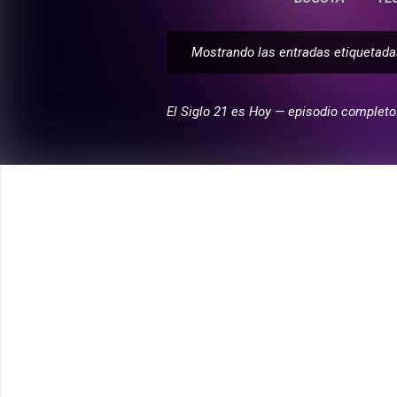
Mostrando las entradas etiqueta
E
n
t
El Siglo 21 es Hoy — episodio completo
r
a
d
a
s