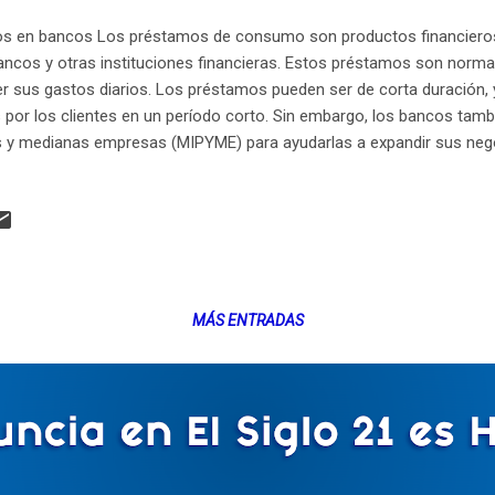
s en bancos Los préstamos de consumo son productos financieros 
ancos y otras instituciones financieras. Estos préstamos son normal
r sus gastos diarios. Los préstamos pueden ser de corta duración, 
s por los clientes en un período corto. Sin embargo, los bancos tam
 y medianas empresas (MIPYME) para ayudarlas a expandir sus nego
varias fuentes para obtener un préstamo de consumo. Pueden solici
stablecimientos que frecuentan. Las personas que buscan crédito p
ueden solicitar préstamos de bancos y otras instituciones financie
mente, los bancos han comenzado a ofrecer préstamos a las MIPYME
para apoyar el desarrollo empresarial y el crecimiento económico en 
MÁS ENTRADAS