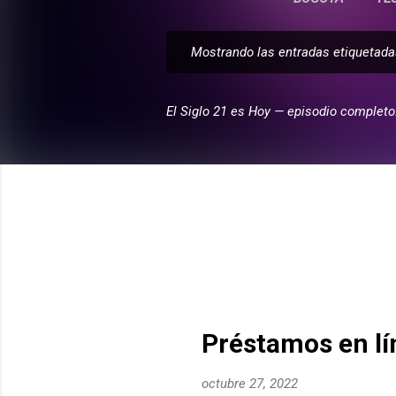
Mostrando las entradas etiqueta
E
n
t
El Siglo 21 es Hoy — episodio completo
r
a
d
a
s
Préstamos en lí
octubre 27, 2022