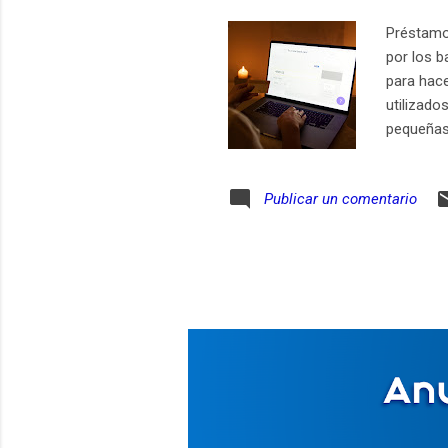
Préstamo
por los b
para hace
utilizado
pequeñas
utilizar 
oa los e
Publicar un comentario
también p
anterior
adelante 