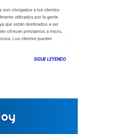
son otorgados a los clientes
mente utilizados por la gente
ya que están destinados a ser
bién ofrecen préstamos a micro,
cios. Los clientes pueden
tar préstamos a sus empleadores
ara comprar casas o automóviles
SIGUE LEYENDO
ras. Como se indicó
, lo que es un buen paso
los...