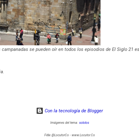
as campanadas se pueden oír en todos los episodios de El Siglo 21 e
ia.
Con la tecnología de Blogger
Imágenes del tema:
sololos
Félix @LocutorCo - www.Locutor.Co