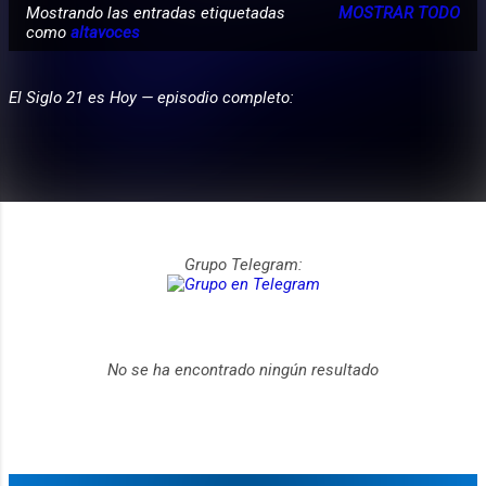
Mostrando las entradas etiquetadas
MOSTRAR TODO
E
como
altavoces
PARTICIPA
n
t
El Siglo 21 es Hoy — episodio completo:
r
a
d
a
s
Grupo Telegram:
No se ha encontrado ningún resultado