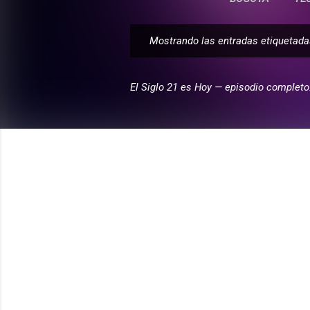
Mostrando las entradas etiqueta
E
n
t
El Siglo 21 es Hoy — episodio completo
r
a
d
a
s