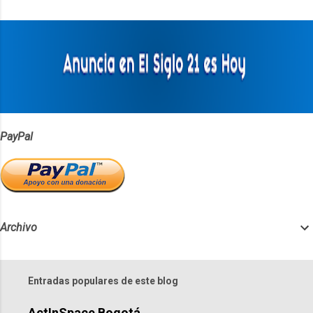
t
a
r
i
o
s
PayPal
Archivo
Entradas populares de este blog
ActInSpace Bogotá