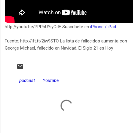
http://youtu.be/PPPhUYiyCdE Suscríbete en
iPhone / iPad
Fuente: http://ift.tt/2iw9STO La lista de fallecidos aumenta con
George Michael, fallecido en Navidad. El Siglo 21 es Hoy
podcast
Youtube
C
o
m
e
n