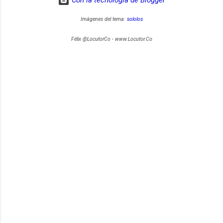
Imágenes del tema:
sololos
Félix @LocutorCo - www.Locutor.Co