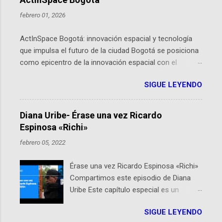
febrero 01, 2026
ActInSpace Bogotá: innovación espacial y tecnología
que impulsa el futuro de la ciudad Bogotá se posiciona
como epicentro de la innovación espacial con el
lanzamiento inminente de ActInSpace 2026, un
SIGUE LEYENDO
hackathon global que convierte tecnologías de la
Agencia Espacial Europea en soluciones prácticas para
la vida cotidiana. Este evento, organizado por el
Diana Uribe- Érase una vez Ricardo
Planetario de Bogotá del Idartes y la Universidad de los
Espinosa «Richi»
Andes, reúne a expertos como el presidente de Airbus
febrero 05, 2022
Colombia y líderes del sector aeroespacial para inspirar
a emprendedores y estudiantes. Qué es ActInSpace y
Érase una vez Ricardo Espinosa «Richi»
por qué importa en Bogotá ActInSpace es una
Compartimos este episodio de Diana
competencia mundial que opera en más de 60
Uribe Este capítulo especial es un
ciudades, donde participantes tienen 24 horas para
homenaje a una de las personas que se
idear startups basadas en tecnologías espaciales
SIGUE LEYENDO
encuentran en el espíritu de este
como satélites y datos orbitales. En Bogotá, arranca