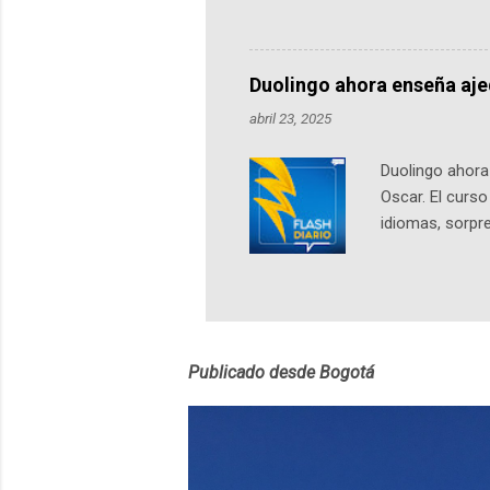
podcast, de dón
nuestro protag
Notas del episo
Duolingo ahora enseña aj
pueden consult
abril 23, 2025
https://ift.tt/W
Duolingo ahora 
Oscar. El curs
idiomas, sorpre
lingüístico de
estará disponib
partidas comple
personajes sim
convierta en j
Publicado desde Bogotá
en 2012 y cuen