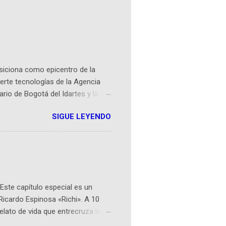
osiciona como epicentro de la
erte tecnologías de la Agencia
ario de Bogotá del Idartes y la
r aeroespacial para inspirar a
SIGUE LEYENDO
ompetencia mundial que opera en
 espaciales como satélites y
rio (calle 26B #5-93), in...
Este capítulo especial es un
Ricardo Espinosa «Richi». A 10
lato de vida que entrecruza la
 del origen de la narrativa de este