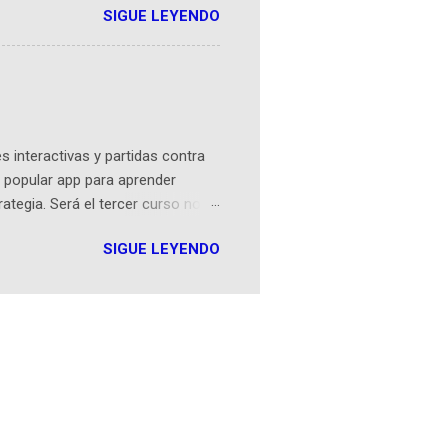
SIGUE LEYENDO
ven librera de Barichara y de
tamente de una novela de espías
ibros reunidos por Richi hoy se
Sociales! Facebook:
an...
 interactivas y partidas contra
 popular app para aprender
rategia. Será el tercer curso no
n iOS a mediados de mayo y
SIGUE LEYENDO
como mover un alfil, hasta jugar
iones cortas, interactivas, con
s enseñó francés, ahora nos
plicación Duolingo fue lanzada
ha empeza...