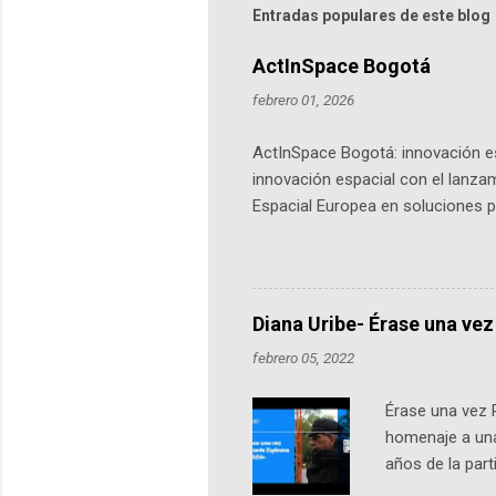
Entradas populares de este blog
ActInSpace Bogotá
febrero 01, 2026
ActInSpace Bogotá: innovación es
innovación espacial con el lanza
Espacial Europea en soluciones pr
Universidad de los Andes, reúne a
emprendedores y estudiantes. Qu
más de 60 ciudades, donde partic
datos orbitales. En Bogotá, arranc
Diana Uribe- Érase una vez
febrero 05, 2022
Érase una vez 
homenaje a una
años de la par
literatura, la h