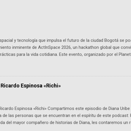
pacial y tecnología que impulsa el futuro de la ciudad Bogotá se p
miento inminente de ActInSpace 2026, un hackathon global que convi
ácticas para la vida cotidiana. Este evento, organizado por el Planet
 expertos como el presidente de Airbus Colombia y líderes del secto
é es ActInSpace y por qué importa en Bogotá ActInSpace es una c
ipantes tienen 24 horas para idear startups basadas en tecnologías
a con un evento gratuito el 30 de enero a las 10:00 a. m. en el Planeta
 Ricardo Espinosa «Richi»
Ricardo Espinosa «Richi» Compartimos este episodio de Diana Uribe 
 de las personas que se encuentran en el espíritu de este podcast: 
tida del mayor compañero de historias de Diana, les contaremos un re
istoria, el cine, los cómics, la fantasía y el amor. También hablaremos