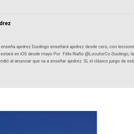
de viene "la fuerza poderosa", del relato viviente que encarna una jo
onista: un personaje de gabán y sombrero que parecía sacado direc
dio: -La colección Ricardo Espinosa: los cómics, las novelas y los l
edrez
ar en la Biblioteca Luis Ángel Arango ¡Síguenos en nuestras Redes 
q25SBg Instagram: https://ift.tt/UPfSeo3 Twitter: https://twitter.com/di
enseña ajedrez Duolingo enseñará ajedrez desde cero, con lecciones
o estará en iOS desde mayo Por Félix Riaño @LocutorCo Duolingo, la
ndió al anunciar que va a enseñar ajedrez. Sí, el clásico juego de est
 la app, después de música y matemáticas. Comenzará como beta e
le primero en inglés. Los usuarios aprenderán desde lo más básico, 
tas. El sistema de enseñanza es similar al de sus otros cursos: lecc
páticos y ayudas visuales. ¿Será posible que una app que antes no
ugadores de ajedrez? Aún no podrás jugar contra otros humanos La a
ta con más de 37 millones de usuarios activos diarios. Desde 2022, 