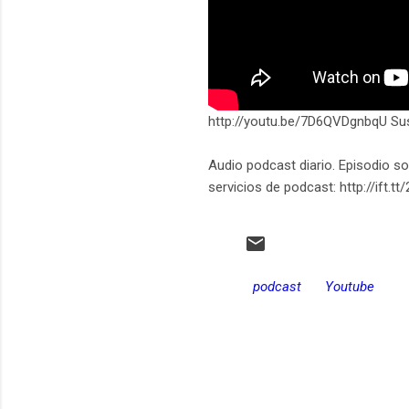
http://youtu.be/7D6QVDgnbqU Su
Audio podcast diario. Episodio s
servicios de podcast: http://ift.t
podcast
Youtube
C
o
m