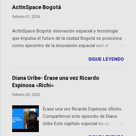
ActInSpace Bogotá
febrero 01, 2026
ActInSpace Bogotá: innovación espacial y tecnología
que impulsa el futuro de la ciudad Bogotá se posiciona
como epicentro de la innovación espacial con el
lanzamiento inminente de ActInSpace 2026, un
SIGUE LEYENDO
hackathon global que convierte tecnologías de la
Agencia Espacial Europea en soluciones prácticas para
la vida cotidiana. Este evento, organizado por el
Diana Uribe- Érase una vez Ricardo
Planetario de Bogotá del Idartes y la Universidad de los
Espinosa «Richi»
Andes, reúne a expertos como el presidente de Airbus
febrero 05, 2022
Colombia y líderes del sector aeroespacial para inspirar
a emprendedores y estudiantes. Qué es ActInSpace y
Érase una vez Ricardo Espinosa «Richi»
por qué importa en Bogotá ActInSpace es una
Compartimos este episodio de Diana
competencia mundial que opera en más de 60
Uribe Este capítulo especial es un
ciudades, donde participantes tienen 24 horas para
homenaje a una de las personas que se
idear startups basadas en tecnologías espaciales