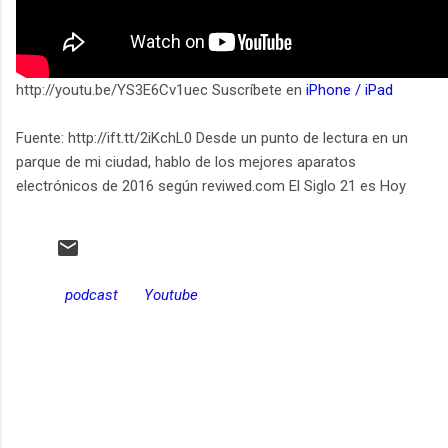
http://youtu.be/YS3E6Cv1uec Suscríbete en
iPhone / iPad
Fuente: http://ift.tt/2iKchL0 Desde un punto de lectura en un
parque de mi ciudad, hablo de los mejores aparatos
electrónicos de 2016 según reviwed.com El Siglo 21 es Hoy
podcast
Youtube
C
o
m
e