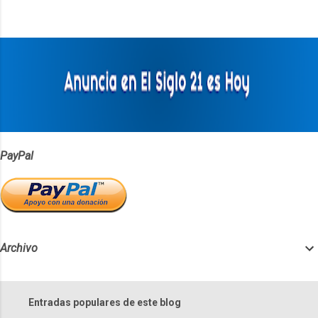
n
t
a
r
i
o
s
PayPal
Archivo
Entradas populares de este blog