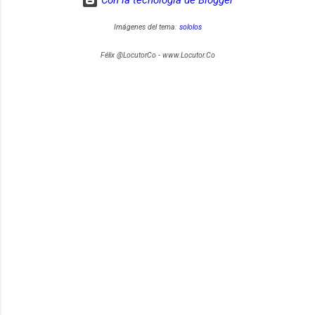
Imágenes del tema:
sololos
Félix @LocutorCo - www.Locutor.Co