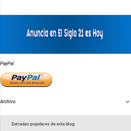
n
t
a
r
i
o
s
PayPal
Archivo
Entradas populares de este blog