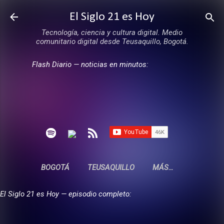
Ir al contenido principal
El Siglo 21 es Hoy
Tecnología, ciencia y cultura digital. Medio
comunitario digital desde Teusaquillo, Bogotá.
Flash Diario — noticias en minutos:
BOGOTÁ
TEUSAQUILLO
MÁS…
El Siglo 21 es Hoy — episodio completo: