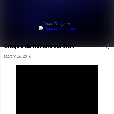
Grupo Telegram:
Croquis de tránsito vía Dron
febrero 28, 2018