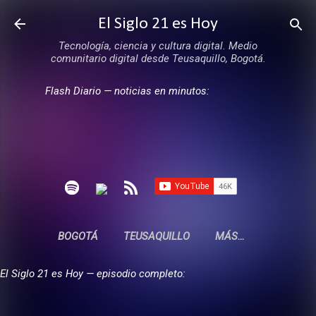
Ir al contenido principal
El Siglo 21 es Hoy
Tecnología, ciencia y cultura digital. Medio
comunitario digital desde Teusaquillo, Bogotá.
Flash Diario — noticias en minutos:
BOGOTÁ
TEUSAQUILLO
MÁS…
El Siglo 21 es Hoy — episodio completo: