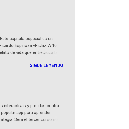
 espaciales como satélites y
rio (calle 26B #5-93), in...
Este capítulo especial es un
Ricardo Espinosa «Richi». A 10
lato de vida que entrecruza la
 del origen de la narrativa de este
SIGUE LEYENDO
ven librera de Barichara y de
tamente de una novela de espías
ibros reunidos por Richi hoy se
Sociales! Facebook:
an...
 interactivas y partidas contra
 popular app para aprender
rategia. Será el tercer curso no
n iOS a mediados de mayo y