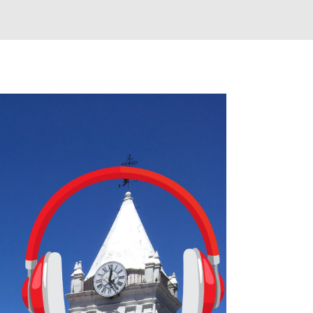
le primero en inglés. Los usuarios aprenderán desde lo más básico, 
tas. El sistema de enseñanza es similar al de sus otros cursos: lecc
páticos y ayudas visuales. ¿Será posible que una app que antes no
ugadores de ajedrez? Aún no podrás jugar contra otros humanos La a
ta con más de 37 millones de usuarios activos diarios. Desde 2022, 