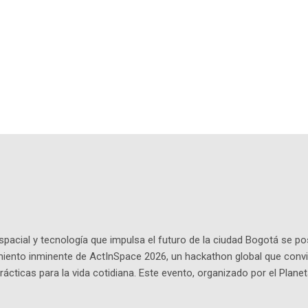
pacial y tecnología que impulsa el futuro de la ciudad Bogotá se p
miento inminente de ActInSpace 2026, un hackathon global que convi
ácticas para la vida cotidiana. Este evento, organizado por el Planet
 expertos como el presidente de Airbus Colombia y líderes del secto
é es ActInSpace y por qué importa en Bogotá ActInSpace es una c