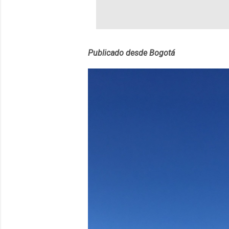
estará disponib
partidas comple
personajes sim
convierta en j
Publicado desde Bogotá
en 2012 y cuen