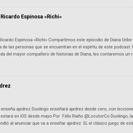
ipantes tienen 24 horas para idear startups basadas en tecnologías
a con un evento gratuito el 30 de enero a las 10:00 a. m. en el Planeta
 Ricardo Espinosa «Richi»
Ricardo Espinosa «Richi» Compartimos este episodio de Diana Uribe 
 de las personas que se encuentran en el espíritu de este podcast: 
tida del mayor compañero de historias de Diana, les contaremos un re
istoria, el cine, los cómics, la fantasía y el amor. También hablaremos
de viene "la fuerza poderosa", del relato viviente que encarna una jo
onista: un personaje de gabán y sombrero que parecía sacado direc
dio: -La colección Ricardo Espinosa: los cómics, las novelas y los l
edrez
ar en la Biblioteca Luis Ángel Arango ¡Síguenos en nuestras Redes 
q25SBg Instagram: https://ift.tt/UPfSeo3 Twitter: https://twitter.com/di
enseña ajedrez Duolingo enseñará ajedrez desde cero, con lecciones
o estará en iOS desde mayo Por Félix Riaño @LocutorCo Duolingo, la
ndió al anunciar que va a enseñar ajedrez. Sí, el clásico juego de est
 la app, después de música y matemáticas. Comenzará como beta e