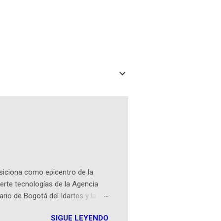
osiciona como epicentro de la
erte tecnologías de la Agencia
ario de Bogotá del Idartes y la
r aeroespacial para inspirar a
SIGUE LEYENDO
ompetencia mundial que opera en