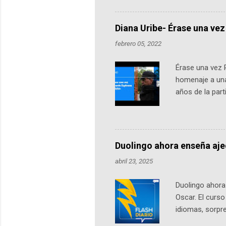
más de 60 ciudades, donde partic
datos orbitales. En Bogotá, arranc
Diana Uribe- Érase una vez
febrero 05, 2022
Érase una vez 
homenaje a una
años de la par
literatura, la h
podcast, de dón
nuestro protag
Notas del episo
Duolingo ahora enseña aj
pueden consult
abril 23, 2025
https://ift.tt/W
Duolingo ahora 
Oscar. El curs
idiomas, sorpre
lingüístico de