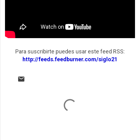
Para suscribirte puedes usar este feed RSS:
http://feeds.feedburner.com/siglo21
C
o
m
e
n
t