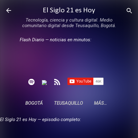
Ir al contenido principal
El Siglo 21 es Hoy
Tecnología, ciencia y cultura digital. Medio
comunitario digital desde Teusaquillo, Bogotá.
Flash Diario — noticias en minutos:
BOGOTÁ
TEUSAQUILLO
MÁS…
El Siglo 21 es Hoy — episodio completo: