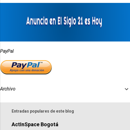
a
r
i
o
s
PayPal
Archivo
Entradas populares de este blog
ActInSpace Bogotá