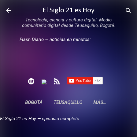
Ir al contenido principal
El Siglo 21 es Hoy
Tecnología, ciencia y cultura digital. Medio
comunitario digital desde Teusaquillo, Bogotá.
Flash Diario — noticias en minutos:
BOGOTÁ
TEUSAQUILLO
MÁS…
El Siglo 21 es Hoy — episodio completo: