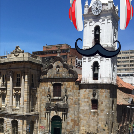
fluida. Procesador y Rendimiento
Equipados con el chipset MediaTek
Helio G85, el Moto G24 ofrece 4GB de
RAM, mientras que el Moto G24 Power
brinda opciones de 4GB o 6GB de RAM,
mejorando su capacidad...