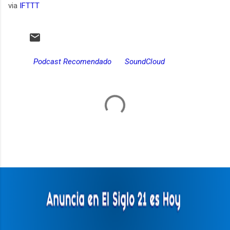
via
IFTTT
Podcast Recomendado
SoundCloud
C
o
m
e
n
t
a
r
i
o