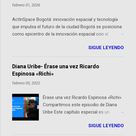
febrero 01, 2026
ActInSpace Bogotá: innovación espacial y tecnología
que impulsa el futuro de la ciudad Bogotá se posiciona
como epicentro de la innovación espacial con el
lanzamiento inminente de ActInSpace 2026, un
SIGUE LEYENDO
hackathon global que convierte tecnologías de la
Agencia Espacial Europea en soluciones prácticas para
la vida cotidiana. Este evento, organizado por el
Diana Uribe- Érase una vez Ricardo
Planetario de Bogotá del Idartes y la Universidad de los
Espinosa «Richi»
Andes, reúne a expertos como el presidente de Airbus
febrero 05, 2022
Colombia y líderes del sector aeroespacial para inspirar
a emprendedores y estudiantes. Qué es ActInSpace y
Érase una vez Ricardo Espinosa «Richi»
por qué importa en Bogotá ActInSpace es una
Compartimos este episodio de Diana
competencia mundial que opera en más de 60
Uribe Este capítulo especial es un
ciudades, donde participantes tienen 24 horas para
homenaje a una de las personas que se
idear startups basadas en tecnologías espaciales
SIGUE LEYENDO
encuentran en el espíritu de este
como satélites y datos orbitales. En Bogotá, arranca
podcast: Ricardo Espinosa «Richi». A 10