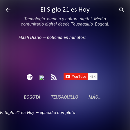
Ir al contenido principal
El Siglo 21 es Hoy
Tecnología, ciencia y cultura digital. Medio
comunitario digital desde Teusaquillo, Bogotá.
Flash Diario — noticias en minutos:
BOGOTÁ
TEUSAQUILLO
MÁS…
El Siglo 21 es Hoy — episodio completo: