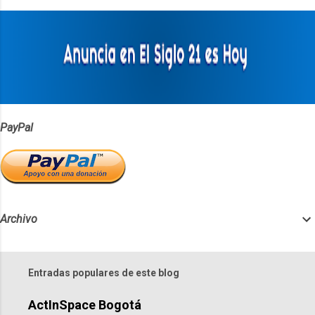
a
r
i
o
s
PayPal
Archivo
Entradas populares de este blog
ActInSpace Bogotá