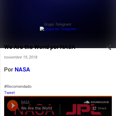
Grupo Telegram:
We Are the World por NASA
noviembre 19, 2018
Por
NASA
#Recomendado
Tweet