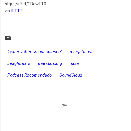
https://ift.tt/2BgwTT0
via
IFTTT
"solarsystem #nasascience"
insightlander
insightmars
marslanding
nasa
Podcast Recomendado
SoundCloud
C
o
m
e
n
t