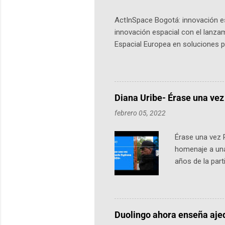
ActInSpace Bogotá: innovación es
innovación espacial con el lanza
Espacial Europea en soluciones pr
Universidad de los Andes, reúne a
emprendedores y estudiantes. Qu
más de 60 ciudades, donde partic
datos orbitales. En Bogotá, arranc
Diana Uribe- Érase una vez
febrero 05, 2022
Érase una vez 
homenaje a una
años de la par
literatura, la h
podcast, de dón
nuestro protag
Notas del episo
Duolingo ahora enseña aje
pueden consult