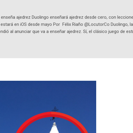
q25SBg Instagram: https://ift.tt/UPfSeo3 Twitter: https://twitter.com/di
enseña ajedrez Duolingo enseñará ajedrez desde cero, con lecciones
o estará en iOS desde mayo Por Félix Riaño @LocutorCo Duolingo, la
ndió al anunciar que va a enseñar ajedrez. Sí, el clásico juego de est
 la app, después de música y matemáticas. Comenzará como beta e
le primero en inglés. Los usuarios aprenderán desde lo más básico, 
tas. El sistema de enseñanza es similar al de sus otros cursos: lecc
páticos y ayudas visuales. ¿Será posible que una app que antes no
ugadores de ajedrez? Aún no podrás jugar contra otros humanos La a
ta con más de 37 millones de usuarios activos diarios. Desde 2022, 