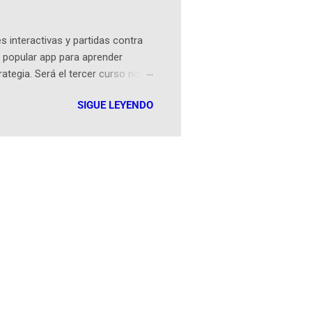
an...
 interactivas y partidas contra
 popular app para aprender
rategia. Será el tercer curso no
n iOS a mediados de mayo y
SIGUE LEYENDO
como mover un alfil, hasta jugar
iones cortas, interactivas, con
s enseñó francés, ahora nos
plicación Duolingo fue lanzada
ha empeza...