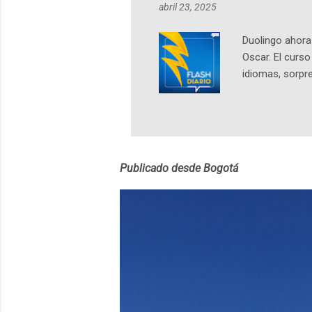
abril 23, 2025
https://ift.tt/W
Duolingo ahora 
Oscar. El curs
idiomas, sorpre
lingüístico de
estará disponib
partidas comple
personajes sim
convierta en j
Publicado desde Bogotá
en 2012 y cuen