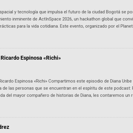
pacial y tecnología que impulsa el futuro de la ciudad Bogotá se p
miento inminente de ActInSpace 2026, un hackathon global que convi
ácticas para la vida cotidiana. Este evento, organizado por el Planet
 expertos como el presidente de Airbus Colombia y líderes del secto
é es ActInSpace y por qué importa en Bogotá ActInSpace es una c
ipantes tienen 24 horas para idear startups basadas en tecnologías
a con un evento gratuito el 30 de enero a las 10:00 a. m. en el Planeta
 Ricardo Espinosa «Richi»
Ricardo Espinosa «Richi» Compartimos este episodio de Diana Uribe 
 de las personas que se encuentran en el espíritu de este podcast: 
tida del mayor compañero de historias de Diana, les contaremos un re
istoria, el cine, los cómics, la fantasía y el amor. También hablaremos
de viene "la fuerza poderosa", del relato viviente que encarna una jo
onista: un personaje de gabán y sombrero que parecía sacado direc
dio: -La colección Ricardo Espinosa: los cómics, las novelas y los l
drez
ar en la Biblioteca Luis Ángel Arango ¡Síguenos en nuestras Redes 