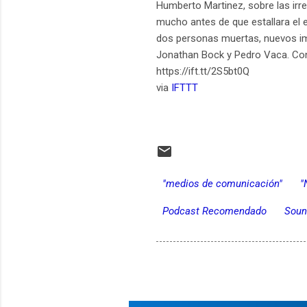
Humberto Martinez, sobre las irr
mucho antes de que estallara el 
dos personas muertas, nuevos im
Jonathan Bock y Pedro Vaca. Cond
https://ift.tt/2S5bt0Q
via
IFTTT
"medios de comunicación"
"
Podcast Recomendado
Soun