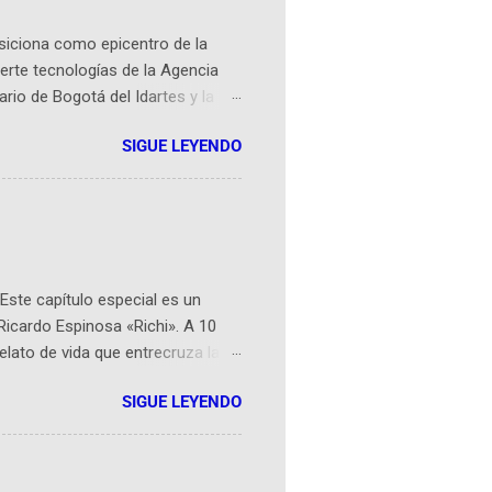
osiciona como epicentro de la
erte tecnologías de la Agencia
ario de Bogotá del Idartes y la
r aeroespacial para inspirar a
SIGUE LEYENDO
ompetencia mundial que opera en
 espaciales como satélites y
rio (calle 26B #5-93), in...
Este capítulo especial es un
Ricardo Espinosa «Richi». A 10
lato de vida que entrecruza la
 del origen de la narrativa de este
SIGUE LEYENDO
ven librera de Barichara y de
tamente de una novela de espías
ibros reunidos por Richi hoy se
Sociales! Facebook: