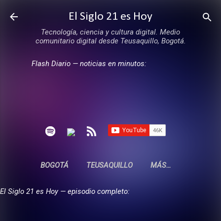
Ir al contenido principal
El Siglo 21 es Hoy
Tecnología, ciencia y cultura digital. Medio
comunitario digital desde Teusaquillo, Bogotá.
Flash Diario — noticias en minutos:
BOGOTÁ
TEUSAQUILLO
MÁS…
El Siglo 21 es Hoy — episodio completo: