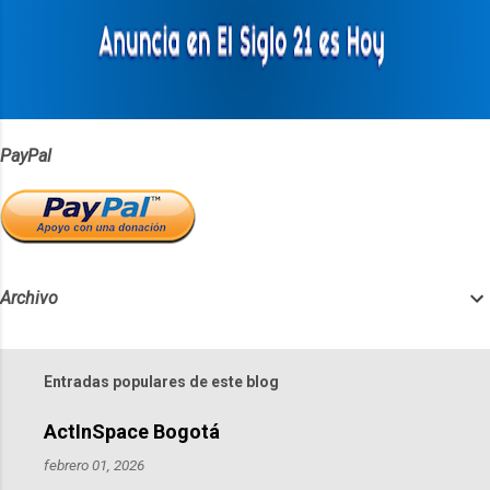
r
i
o
s
PayPal
Archivo
Entradas populares de este blog
ActInSpace Bogotá
febrero 01, 2026