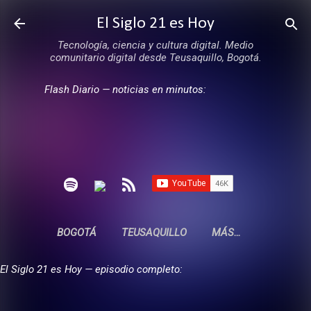
Ir al contenido principal
El Siglo 21 es Hoy
Tecnología, ciencia y cultura digital. Medio
comunitario digital desde Teusaquillo, Bogotá.
Flash Diario — noticias en minutos:
BOGOTÁ
TEUSAQUILLO
MÁS…
El Siglo 21 es Hoy — episodio completo: