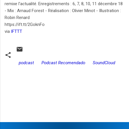
remixe l'actualité. Enregistrements : 6, 7, 8, 10, 11 décembre 18
- Mix : Arnaud Forest - Réalisation : Olivier Minot - Illustration :
Robin Renard
https://ift.tt/2GoknFo
via
IFTTT
podcast
Podcast Recomendado
SoundCloud
C
o
m
e
n
t
a