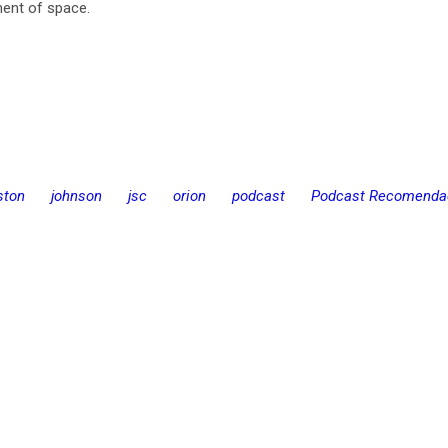
ment of space.
ston
johnson
jsc
orion
podcast
Podcast Recomenda