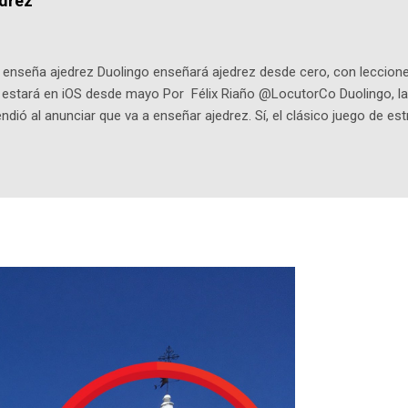
edrez
ar en la Biblioteca Luis Ángel Arango ¡Síguenos en nuestras Redes 
q25SBg Instagram: https://ift.tt/UPfSeo3 Twitter: https://twitter.com/di
enseña ajedrez Duolingo enseñará ajedrez desde cero, con lecciones
o estará en iOS desde mayo Por Félix Riaño @LocutorCo Duolingo, la
ndió al anunciar que va a enseñar ajedrez. Sí, el clásico juego de est
 la app, después de música y matemáticas. Comenzará como beta e
le primero en inglés. Los usuarios aprenderán desde lo más básico, 
tas. El sistema de enseñanza es similar al de sus otros cursos: lecc
páticos y ayudas visuales. ¿Será posible que una app que antes no
ugadores de ajedrez? Aún no podrás jugar contra otros humanos La a
ta con más de 37 millones de usuarios activos diarios. Desde 2022, 