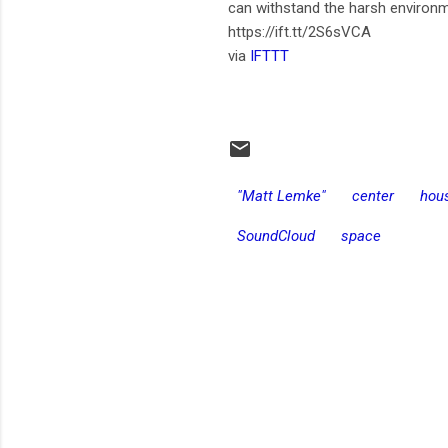
can withstand the harsh environ
https://ift.tt/2S6sVCA
via
IFTTT
"Matt Lemke"
center
hou
SoundCloud
space
C
o
m
e
n
t