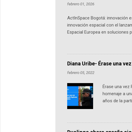
febrero 01, 2026
ActInSpace Bogotá: innovación es
innovación espacial con el lanza
Espacial Europea en soluciones pr
Universidad de los Andes, reúne a
emprendedores y estudiantes. Qu
más de 60 ciudades, donde partic
datos orbitales. En Bogotá, arranc
Diana Uribe- Érase una vez
febrero 05, 2022
Érase una vez 
homenaje a una
años de la par
literatura, la h
podcast, de dón
nuestro protag
Notas del episo