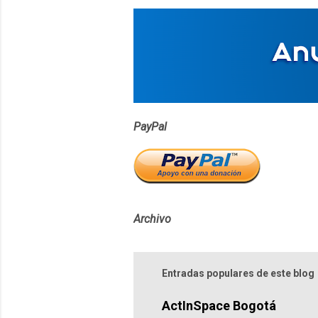
a
r
i
o
s
PayPal
Archivo
Entradas populares de este blog
ActInSpace Bogotá