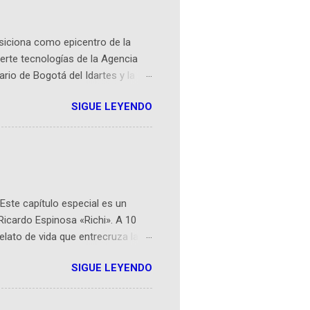
osiciona como epicentro de la
erte tecnologías de la Agencia
ario de Bogotá del Idartes y la
r aeroespacial para inspirar a
SIGUE LEYENDO
ompetencia mundial que opera en
 espaciales como satélites y
rio (calle 26B #5-93), in...
Este capítulo especial es un
Ricardo Espinosa «Richi». A 10
lato de vida que entrecruza la
 del origen de la narrativa de este
SIGUE LEYENDO
ven librera de Barichara y de
tamente de una novela de espías
ibros reunidos por Richi hoy se