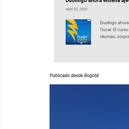
Duolingo ahora enseña aj
pueden consult
abril 23, 2025
https://ift.tt/W
Duolingo ahora 
Oscar. El curs
idiomas, sorpre
lingüístico de
estará disponib
partidas comple
personajes sim
convierta en j
Publicado desde Bogotá
en 2012 y cuen