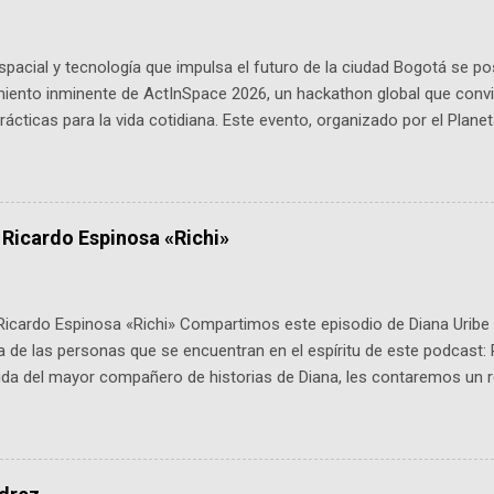
pacial y tecnología que impulsa el futuro de la ciudad Bogotá se p
miento inminente de ActInSpace 2026, un hackathon global que convi
ácticas para la vida cotidiana. Este evento, organizado por el Planet
 expertos como el presidente de Airbus Colombia y líderes del secto
é es ActInSpace y por qué importa en Bogotá ActInSpace es una c
ipantes tienen 24 horas para idear startups basadas en tecnologías
a con un evento gratuito el 30 de enero a las 10:00 a. m. en el Planeta
 Ricardo Espinosa «Richi»
Ricardo Espinosa «Richi» Compartimos este episodio de Diana Uribe 
 de las personas que se encuentran en el espíritu de este podcast: 
tida del mayor compañero de historias de Diana, les contaremos un re
istoria, el cine, los cómics, la fantasía y el amor. También hablaremos
de viene "la fuerza poderosa", del relato viviente que encarna una jo
onista: un personaje de gabán y sombrero que parecía sacado direc
dio: -La colección Ricardo Espinosa: los cómics, las novelas y los l