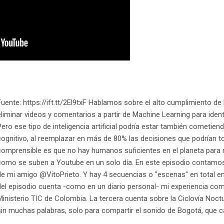
Fuente: https://ift.tt/2El9txF Hablamos sobre el alto cumplimiento d
eliminar videos y comentarios a partir de Machine Learning para ident
Pero ese tipo de inteligencia artificial podría estar también cometiend
cognitivo, al reemplazar en más de 80% las decisiones que podrían 
comprensible es que no hay humanos suficientes en el planeta para r
como se suben a Youtube en un solo día. En este episodio contamos c
de mi amigo @VitoPrieto. Y hay 4 secuencias o "escenas" en total e
del episodio cuenta -como en un diario personal- mi experiencia co
Ministerio TIC de Colombia. La tercera cuenta sobre la Ciclovía Noctu
in muchas palabras, solo para compartir el sonido de Bogotá, que ca