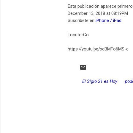
Esta publicación aparece primer
December 13, 2018 at 08:19PM
Suscríbete en
iPhone / iPad
LocutorCo
https://youtu.be/xcBMFo6MS-c
El Siglo 21 es Hoy
pod
C
o
m
e
n