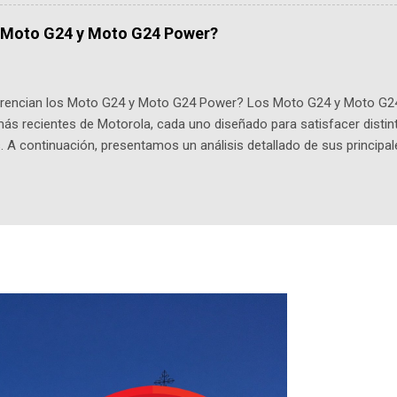
onista: un personaje de gabán y sombrero que parecía sacado direc
dio: -La colección Ricardo Espinosa: los cómics, las novelas y los l
s Moto G24 y Moto G24 Power?
ar en la Biblioteca Luis Ángel Arango ¡Síguenos en nuestras Redes 
q25SBg Instagram: https://ift.tt/UPfSeo3 Twitter: https://twitter.com/di
ferencian los Moto G24 y Moto G24 Power? Los Moto G24 y Moto G2
s recientes de Motorola, cada uno diseñado para satisfacer distin
. A continuación, presentamos un análisis detallado de sus principal
 Moto G24 se destaca por ser más liviano y delgado , con un peso de
wer que es un poco más pesado y grueso, pesando 197g con un per
n con una pantalla de 6.56 pulgadas, resolución HD+ y una tasa de
a visual fluida. Procesador y Rendimiento Equipados con el chipset 
 RAM, mientras que el Moto G24 Power brinda opciones de 4GB o 6