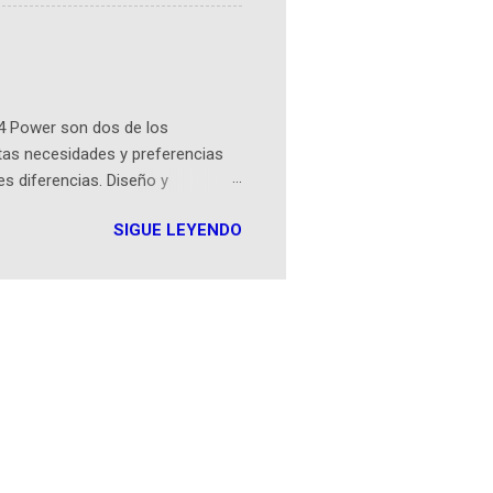
tamente de una novela de espías
ibros reunidos por Richi hoy se
Sociales! Facebook:
an...
4 Power son dos de los
tas necesidades y preferencias
es diferencias. Diseño y
 180g y un perfil de 8mm, frente
SIGUE LEYENDO
fil de 9mm. Pantalla Ambos
 refresco de 90Hz, asegurando
MediaTek Helio G85, el Moto G24
GB de RAM, mejorando su