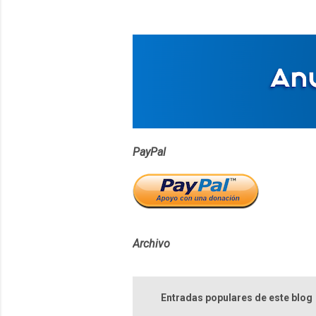
t
a
r
i
o
s
PayPal
Archivo
Entradas populares de este blog