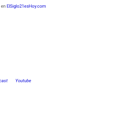
o en
ElSiglo21esHoy.com
cast
Youtube