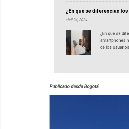
nuestro protag
Notas del episo
¿En qué se diferencian lo
pueden consult
abril 04, 2024
https://ift.tt/W
¿En qué se di
smartphones má
de los usuarios
Dimensiones El
al Moto G24 Po
modelos cuenta
una experienci
ofrece 4GB de
Publicado desde Bogotá
capacidad...