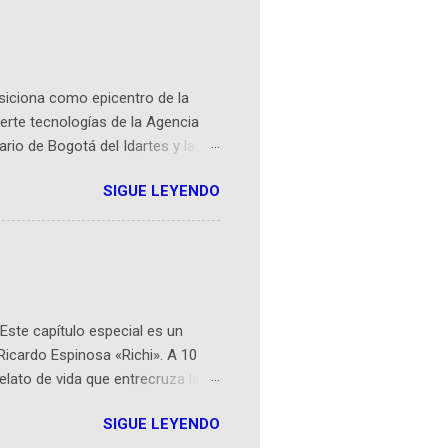
osiciona como epicentro de la
erte tecnologías de la Agencia
ario de Bogotá del Idartes y la
r aeroespacial para inspirar a
SIGUE LEYENDO
ompetencia mundial que opera en
 espaciales como satélites y
rio (calle 26B #5-93), in...
Este capítulo especial es un
Ricardo Espinosa «Richi». A 10
lato de vida que entrecruza la
 del origen de la narrativa de este
SIGUE LEYENDO
ven librera de Barichara y de