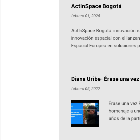
ActInSpace Bogotá
febrero 01, 2026
ActInSpace Bogotá: innovación es
innovación espacial con el lanza
Espacial Europea en soluciones pr
Universidad de los Andes, reúne a
emprendedores y estudiantes. Qu
más de 60 ciudades, donde partic
datos orbitales. En Bogotá, arranc
Diana Uribe- Érase una vez
febrero 05, 2022
Érase una vez 
homenaje a una
años de la par
literatura, la h
podcast, de dón