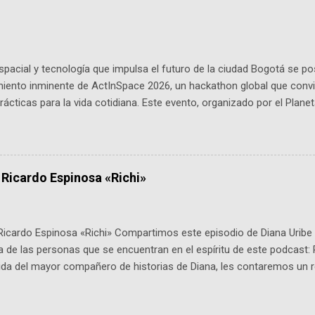
pacial y tecnología que impulsa el futuro de la ciudad Bogotá se p
miento inminente de ActInSpace 2026, un hackathon global que convi
ácticas para la vida cotidiana. Este evento, organizado por el Planet
 expertos como el presidente de Airbus Colombia y líderes del secto
é es ActInSpace y por qué importa en Bogotá ActInSpace es una c
ipantes tienen 24 horas para idear startups basadas en tecnologías
a con un evento gratuito el 30 de enero a las 10:00 a. m. en el Planeta
 Ricardo Espinosa «Richi»
Ricardo Espinosa «Richi» Compartimos este episodio de Diana Uribe 
 de las personas que se encuentran en el espíritu de este podcast: 
tida del mayor compañero de historias de Diana, les contaremos un re
istoria, el cine, los cómics, la fantasía y el amor. También hablaremos
de viene "la fuerza poderosa", del relato viviente que encarna una jo